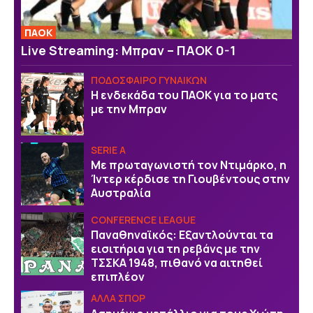
ΠΑΟΚ
Live Streaming: Μπραν – ΠΑΟΚ 0-1
ΠΟΔΟΣΦΑΙΡΟ ΓΥΝΑΙΚΩΝ
Η ενδεκάδα του ΠΑΟΚ για το ματς
με την Μπραν
SERIE A
Με πρωταγωνιστή τον Ντιμάρκο, η
Ίντερ κέρδισε τη Γιουβέντους στην
Αυστραλία
CONFERENCE LEAGUE
Παναθηναϊκός: Εξαντλούνται τα
εισιτήρια για τη ρεβάνς με την
ΤΣΣΚΑ 1948, πιθανό να αιτηθεί
επιπλέον
ΑΛΛΑ ΣΠΟΡ