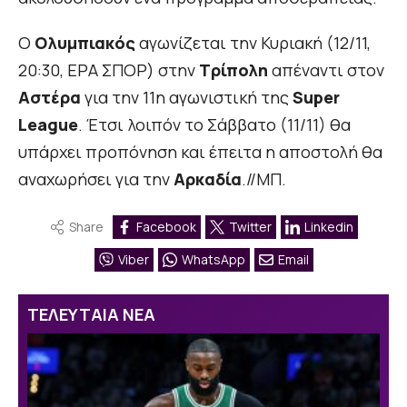
Ο
Ολυμπιακός
αγωνίζεται την Κυριακή (12/11,
20:30, ΕΡΑ ΣΠΟΡ) στην
Τρίπολη
απέναντι στον
Αστέρα
για την 11η αγωνιστική της
Super
League
. Έτσι λοιπόν το Σάββατο (11/11) θα
υπάρχει προπόνηση και έπειτα η αποστολή θα
αναχωρήσει για την
Αρκαδία
.//ΜΠ.
Share
Facebook
Twitter
Linkedin
Viber
WhatsApp
Email
ΤΕΛΕΥΤΑΙΑ ΝΕΑ