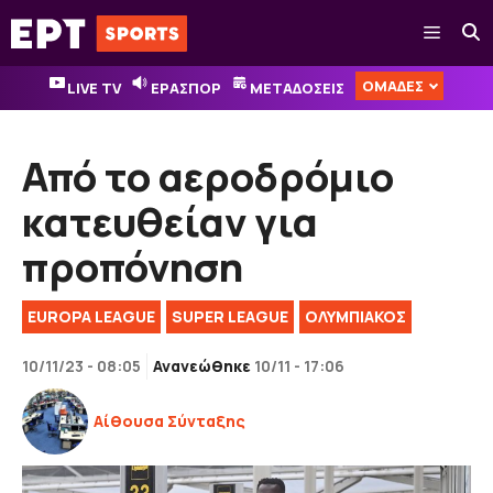
Μετάβαση
Μενού
σε
περιεχόμενο
ΟΜΑΔΕΣ
LIVE TV
ΕΡΑΣΠΟΡ
ΜΕΤΑΔΟΣΕΙΣ
Από το αεροδρόμιο
κατευθείαν για
προπόνηση
EUROPA LEAGUE
SUPER LEAGUE
ΟΛΥΜΠΙΑΚΟΣ
10/11/23 - 08:05
Ανανεώθηκε
10/11 - 17:06
Αίθουσα Σύνταξης