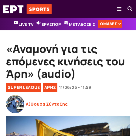
Μετάβαση
Μενού
σε
περιεχόμενο
ΟΜΑΔΕΣ
LIVE TV
ΕΡΑΣΠΟΡ
ΜΕΤΑΔΟΣΕΙΣ
«Αναμονή για τις
επόμενες κινήσεις του
Άρη» (audio)
SUPER LEAGUE
ΑΡΗΣ
11/06/26 - 11:59
Αίθουσα Σύνταξης