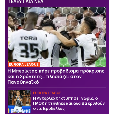
ΤΕΛΕΥΤΑΙΑ ΝΕΑ
EUROPA LEAGUE
Η Μπεσίκτας πήρε προβάδισμα πρόκρισης
και η Χράντετς… πλησιάζει στον
Παναθηναϊκό
EUROPA LEAGUE
Η Άντερλεχτ “χτύπησε” νωρίς, ο
ΠΑΟΚ ηττήθηκε και όλα θα κριθούν
στις Βρυξέλλες