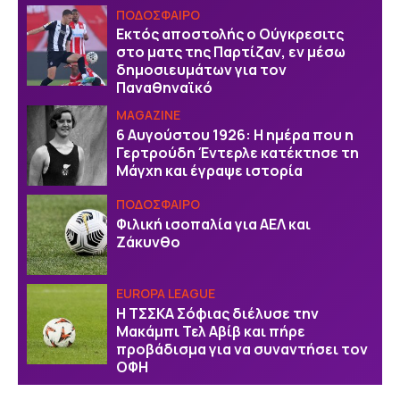
ΠΟΔΟΣΦΑΙΡΟ
Εκτός αποστολής ο Ούγκρεσιτς
στο ματς της Παρτίζαν, εν μέσω
δημοσιευμάτων για τον
Παναθηναϊκό
MAGAZINE
6 Αυγούστου 1926: Η ημέρα που η
Γερτρούδη Έντερλε κατέκτησε τη
Μάγχη και έγραψε ιστορία
ΠΟΔΟΣΦΑΙΡΟ
Φιλική ισοπαλία για ΑΕΛ και
Ζάκυνθο
EUROPA LEAGUE
Η ΤΣΣΚΑ Σόφιας διέλυσε την
Μακάμπι Τελ Αβίβ και πήρε
προβάδισμα για να συναντήσει τον
ΟΦΗ