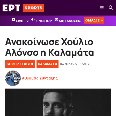
Μετάβαση
Μενού
σε
περιεχόμενο
ΟΜΑΔΕΣ
LIVE TV
ΕΡΑΣΠΟΡ
ΜΕΤΑΔΟΣΕΙΣ
Ανακοίνωσε Χούλιο
Αλόνσο η Καλαμάτα
SUPER LEAGUE
ΚΑΛΑΜΑΤΑ
04/06/26 - 16:07
Αίθουσα Σύνταξης