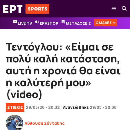
Μετάβαση
Μενού
σε
περιεχόμενο
ΟΜΑΔΕΣ
LIVE TV
ΕΡΑΣΠΟΡ
ΜΕΤΑΔΟΣΕΙΣ
Τεντόγλου: «Είμαι σε
πολύ καλή κατάσταση,
αυτή η χρονιά θα είναι
η καλύτερή μου»
(video)
ΣΤΙΒΟΣ
29/05/26 - 20:32
Ανανεώθηκε
29/05 - 20:38
Αίθουσα Σύνταξης