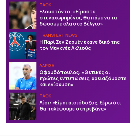
ΠΑΟΚ
Ελουστόντο: «Είμαστε
στεναχωρημένοι, θα πάμε να τα
δώσουμε όλα στο Βέλγιο»
TRANSFERT NEWS
Η Παρί Σεν Ζερμέν έκανε δικό της
τον Μαγκνές Ακλιούς
ΛΑΡΙΣΑ
Οφρυδόπουλος: «Θετικές οι
πρώτες εντυπώσεις, χρειαζόμαστε
και ενίσχυση»
ΠΑΟΚ
Λίσι: «Είμαι αισιόδοξος, ξέρω ότι
θα παλέψουμε στη ρεβάνς»