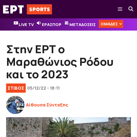
Μετάβαση
Μενού
σε
περιεχόμενο
ΟΜΑΔΕΣ
LIVE TV
ΕΡΑΣΠΟΡ
ΜΕΤΑΔΟΣΕΙΣ
Στην ΕΡΤ ο
Μαραθώνιος Ρόδου
και το 2023
ΣΤΙΒΟΣ
05/12/22 - 18:11
Αίθουσα Σύνταξης