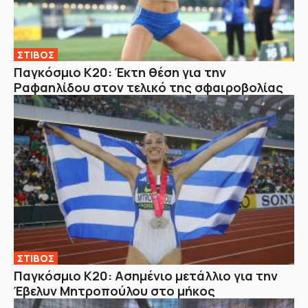
ΣΤΙΒΟΣ
Παγκόσμιο Κ20: Έκτη θέση για την
Ραφαηλίδου στον τελικό της σφαιροβολίας
ΣΤΙΒΟΣ
Παγκόσμιο Κ20: Ασημένιο μετάλλιο για την
Έβελυν Μητροπούλου στο μήκος