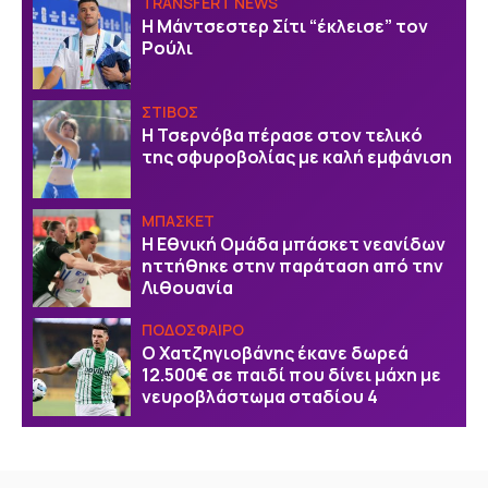
TRANSFERT NEWS
Η Μάντσεστερ Σίτι “έκλεισε” τον
Ρούλι
ΣΤΙΒΟΣ
Η Τσερνόβα πέρασε στον τελικό
της σφυροβολίας με καλή εμφάνιση
ΜΠΑΣΚΕΤ
Η Εθνική Ομάδα μπάσκετ νεανίδων
ηττήθηκε στην παράταση από την
Λιθουανία
ΠΟΔΟΣΦΑΙΡΟ
Ο Χατζηγιοβάνης έκανε δωρεά
12.500€ σε παιδί που δίνει μάχη με
νευροβλάστωμα σταδίου 4