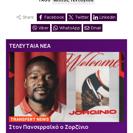
Share
Facebook
Twitter
Linkedin
Viber
WhatsApp
Email
ΤΕΛΕΥΤΑΙΑ ΝΕΑ
TRANSFERT NEWS
Στον Πανσερραϊκό ο Ζορζίνιο