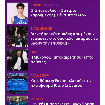
EΘΝΙΚΕΣ OΜΑΔΕΣ
Θ. Σπανούλης: «Θα είμαι
χαρούμενος με ένα μετάλλιο»
EUROLEAGUE
Bιλντόσα: «Oι ομάδες που μένουν
ενωμένες στα δύσκολα, μπορούν να
βρουν την επιτυχία»
GBL
Η Μύκονος «αποχαιρέτησε» επτά
παίκτες
ΑΛΛΑ ΣΠΟΡ
Καταδύσεις: Εκτός τελικού στην
πλατφόρμα 10μ. ο Σιφναίος
ΜΠΑΣΚΕΤ
Εθνική Ομάδα 3×3 U21: Αναχώρηση