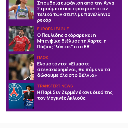
Σπουδαία εμφάνιση από την Άννα
Στρούμπου και πρόκριση στον
τελικό των στιπλ με πανελλήνιο
ρεκόρ
EUROPA LEAGUE
Ο Παυλίδης σκόραρε και η
Μπενφίκα διέλυσε τη Χαρτς, η
Πάφος “λύγισε” στο 88′
ΠΑΟΚ
Ελουστόντο: «Είμαστε
στεναχωρημένοι, θα πάμε να τα
δώσουμε όλα στο Βέλγιο»
TRANSFERT NEWS
Η Παρί Σεν Ζερμέν έκανε δικό της
τον Μαγκνές Ακλιούς