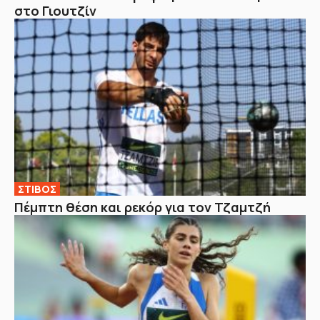
στο Γιουτζίν
ΣΤΙΒΟΣ
Πέμπτη θέση και ρεκόρ για τον Τζαμτζή