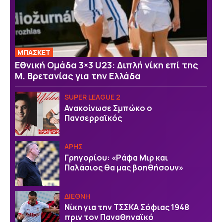
ΜΠΑΣΚΕΤ
Εθνική Ομάδα 3×3 U23: Διπλή νίκη επί της
Μ. Βρετανίας για την Ελλάδα
SUPER LEAGUE 2
Ανακοίνωσε Σμπώκο ο
Πανσερραϊκός
ΑΡΗΣ
Γρηγορίου: «Ράφα Μιρ και
Παλάσιος θα μας βοηθήσουν»
ΔΙΕΘΝΗ
Νίκη για την ΤΣΣΚΑ Σόφιας 1948
πριν τον Παναθηναϊκό