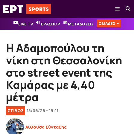
Μετάβαση
Μενού
σε
περιεχόμενο
ΟΜΑΔΕΣ
LIVE TV
ΕΡΑΣΠΟΡ
ΜΕΤΑΔΟΣΕΙΣ
Η Αδαμοπούλου τη
νίκη στη Θεσσαλονίκη
στο street event της
Καμάρας με 4,40
μέτρα
ΣΤΙΒΟΣ
15/06/26 - 19:11
Αίθουσα Σύνταξης