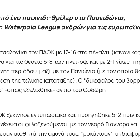
από ένα παιχνίδι-θρίλερ στο Ποσειδώνιο,
τη Waterpolo League ανδρών για τις ευρωπαϊκ
σαλονίκη τον ΠΑΟΚ με 17-16 στα πέναλτι (κανονικό
 για τις θεσεις 5-8 των πλέι-οφ, και με 2-1 νίκες πή
νης περιόδου, μαζί με τον Πανιώνιο (με τον οποίο θ
θέση της τελικής κατάταξης). Ο “δικέφαλος του βορρ
ό” -όπως εξελίχθηκε- αντίο του Θοδωρή
ΟΚ ξεκίνησε εντυπωσιακά και προηγήθηκε 5-2 πριν κ
έχεια οι φιλοξενούμενοι, με τον νεαρό Γιαννάρα να
ωσαν αισθητά την άμυνά τους, “ροκάνισαν” τη διαφο