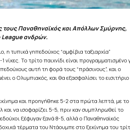
ές τους Παναθηναϊκός και Απόλλων Σμύρνης,
o League ανδρών.
ο, η τυπικά γηπεδούχος “αμφίβια ταξιαρχία”
-1 νίκες. Το τρίτο παιχνίδι είναι προγραμματισμένο 
πεδούχους αυτή τη φορά τους “πράσινους”, και ο
ένει ο Ολυμπιακός, και θα εξασφαλίσει το εισιτήριο
ξεκίνημα και προηγήθηκε 5-2 στα πρώτα λεπτά, με το
λ και να ισοφαρίζει 5-5, πριν καν συμπληρωθεί το
εδούχοι ξέφυγαν ξανά 8-5, αλλά ο Παναθηναϊκός
αδοχικά τέρματα του Ντάουμπε στο ξεκίνημα του τρί