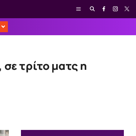
Μενού
 σε τρίτο ματς η