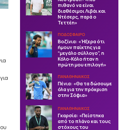
πιθανό να είναι
διαθέσιμοι Λιβάι και
Ντέσερς, παρά ο
Τεττέη»
ΠΟΔΟΣΦΑΙΡΟ
Βοζίνια: «Ήξερα ότι
ήμουν παίκτης για
“μεγάλο σύλλογο”, η
Κόλο-Κόλο ήταν η
για
πρώτη μου επιλογή»
ΠΑΝΑΘΗΝΑΙΚΟΣ
 για
Πένια: «Θα τα δώσουμε
όλα για την πρόκριση
στην Σόφια»
ΠΑΝΑΘΗΝΑΙΚΟΣ
Γκαρσία: «Πείστηκα
από το πλάνο και τους
του
στόχους του