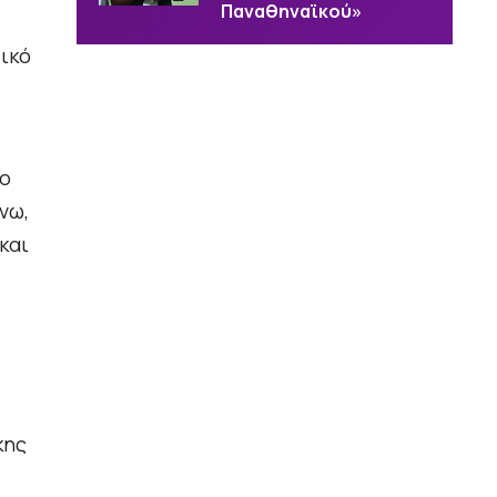
Παναθηναϊκού»
ικό
 ο
νω,
και
κης