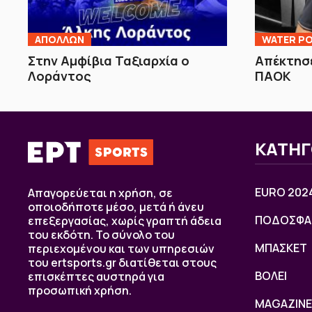
ΑΠΟΛΛΩΝ
WATER PO
Στην Αμφίβια Ταξιαρχία ο
Απέκτησε
Λοράντος
ΠΑΟΚ
ΚΑΤΗΓ
EURO 202
Απαγορεύεται η χρήση, σε
οποιοδήποτε μέσο, μετά ή άνευ
ΠΟΔΟΣΦΑ
επεξεργασίας, χωρίς γραπτή άδεια
του εκδότη. Το σύνολο του
ΜΠΑΣΚΕΤ
περιεχομένου και των υπηρεσιών
του ertsports.gr διατίθεται στους
ΒOΛΕΙ
επισκέπτες αυστηρά για
προσωπική χρήση.
MAGAZINE