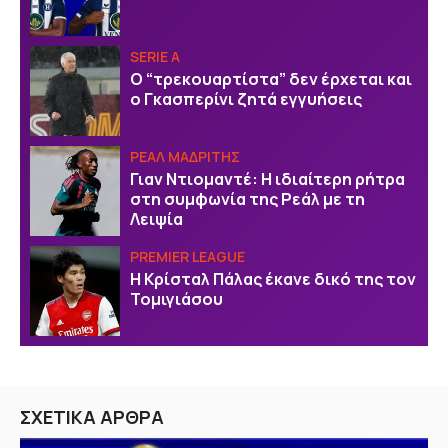
SERIE A
Ο “τρεκουαρτίστα” δεν έρχεται και
ο Γκασπερίνι ζητά εγγυήσεις
ΡΕΑΛ ΜΑΔΡΙΤΗΣ
Γιαν Ντιομαντέ: Η ιδιαίτερη ρήτρα
στη συμφωνία της Ρεάλ με τη
Λειψία
PREMIER LEAGUE
Η Κρίσταλ Πάλας έκανε δικό της τον
Τομιγιάσου
ΣΧΕΤΙΚΑ ΑΡΘΡΑ