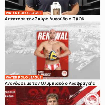
WATER POLO LEAGUE
Απέκτησε τον Σπύρο Λυκούδη ο ΠΑΟΚ
WATER POLO LEAGUE
Ανανέωσε με τον Ολυμπιακό ο Αλαφραγκής