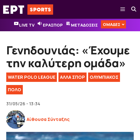
Μετάβαση
Μενού
σε
περιεχόμενο
ΟΜΑΔΕΣ
LIVE TV
ΕΡΑΣΠΟΡ
ΜΕΤΑΔΟΣΕΙΣ
Γενηδουνιάς: «Έχουμε
την καλύτερη ομάδα»
WATER POLO LEAGUE
ΑΛΛΑ ΣΠΟΡ
ΟΛΥΜΠΙΑΚΟΣ
ΠΟΛΟ
31/05/26 - 13:34
Αίθουσα Σύνταξης