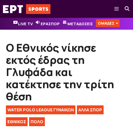
Μετάβαση
Μενού
σε
περιεχόμενο
ΟΜΑΔΕΣ
LIVE TV
ΕΡΑΣΠΟΡ
ΜΕΤΑΔΟΣΕΙΣ
Ο Εθνικός νίκησε
εκτός έδρας τη
Γλυφάδα και
κατέκτησε την τρίτη
θέση
WATER POLO LEAGUE ΓΥΝΑΙΚΏΝ
ΑΛΛΑ ΣΠΟΡ
ΕΘΝΙΚΟΣ
ΠΟΛΟ