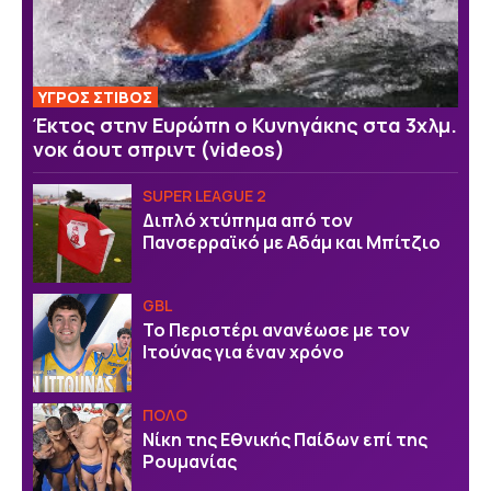
ΥΓΡΟΣ ΣΤΙΒΟΣ
Έκτος στην Ευρώπη ο Κυνηγάκης στα 3χλμ.
νοκ άουτ σπριντ (videos)
SUPER LEAGUE 2
Διπλό χτύπημα από τον
Πανσερραϊκό με Αδάμ και Μπίτζιο
GBL
Το Περιστέρι ανανέωσε με τον
Ιτούνας για έναν χρόνο
ΠΟΛΟ
Νίκη της Εθνικής Παίδων επί της
Ρουμανίας