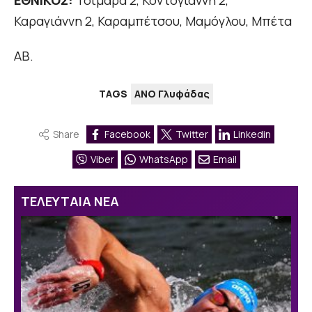
ΕΘΝΙΚΟΣ:
Τσιμάρα 2, Κοντογιάννη 2,
Καραγιάννη 2, Καραμπέτσου, Μαμόγλου, Μπέτα
ΑΒ.
TAGS
ΑΝΟ Γλυφάδας
Share
Facebook
Twitter
Linkedin
Viber
WhatsApp
Email
ΤΕΛΕΥΤΑΙΑ ΝΕΑ