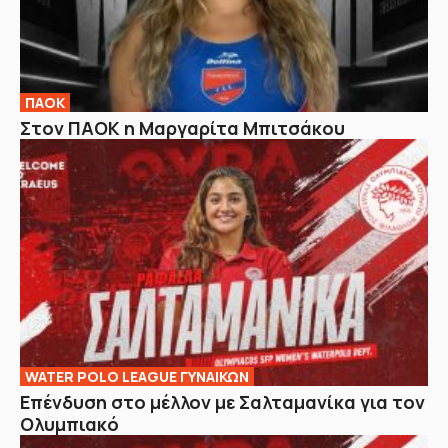
ΠΑΟΚ
Στον ΠΑΟΚ η Μαργαρίτα Μπιτσάκου
WATER POLO LEAGUE ΓΥΝΑΙΚΩΝ
Επένδυση στο μέλλον με Σαλταμανίκα για τον
Ολυμπιακό