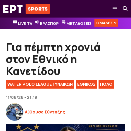
Μετάβαση
Μενού
σε
περιεχόμενο
ΟΜΑΔΕΣ
LIVE TV
ΕΡΑΣΠΟΡ
ΜΕΤΑΔΟΣΕΙΣ
Για πέμπτη χρονιά
στον Εθνικό η
Κανετίδου
WATER POLO LEAGUE ΓΥΝΑΙΚΏΝ
ΕΘΝΙΚΟΣ
ΠΟΛΟ
11/06/26 - 21:19
Αίθουσα Σύνταξης