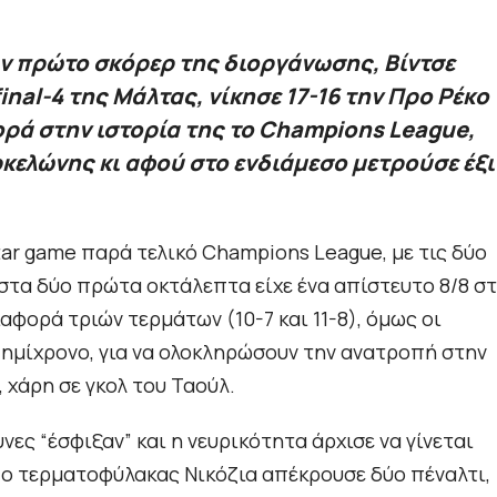
ον πρώτο σκόρερ της διοργάνωσης, Βίντσε
inal-4 της Μάλτας, νίκησε 17-16 την Προ Ρέκο
ορά στην ιστορία της το Champions League,
ρκελώνης κι αφού στο ενδιάμεσο μετρούσε έξι
ar game παρά τελικό Champions League, με τις δύο
 στα δύο πρώτα οκτάλεπτα είχε ένα απίστευτο 8/8 σ
φορά τριών τερμάτων (10-7 και 11-8), όμως οι
ο ημίχρονο, για να ολοκληρώσουν την ανατροπή στην
 χάρη σε γκολ του Ταούλ.
νες “έσφιξαν” και η νευρικότητα άρχισε να γίνεται
ι ο τερματοφύλακας Νικόζια απέκρουσε δύο πέναλτι,