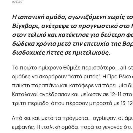
INTIME
Η ισπανική ομάδα, αγωνιζόμενη χωρίς τ
Βίγκβαρι, ανέτρεψε τα προγνωστικά στο f
στον τελικό και κατέκτησε για δεύτερη φ
δώδεκα χρόνια μετά την επιτυχία της Βα
διαδοχικές ήττες σε ημιτελικούς.
Το πρώτο ημίχρονο θύμιζε περισσότερο… all-st
ομάδες να σκοράρουν “κατά ριπάς”. Η Προ Ρέκο
παίκτη παραπάνω και κατάφερε να πάρει μία δια
Καταλανοί αντέδρασαν και μείωσαν σε 12-11 στ
τρίτη περίοδο, όπου πέρασαν μπροστά με 13-12,
Από κει και μετά τα πράγματα… αγρίεψαν, οι άμυ
εμφανής. Η ιταλική ομάδα, παρά το γεγονός ότ