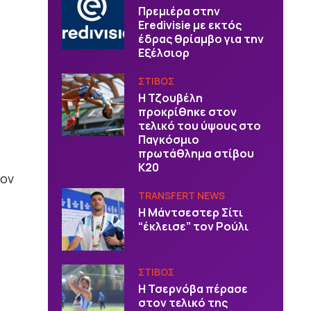
Πρεμιέρα στην
Eredivisie με εκτός
έδρας θρίαμβο για την
Εξέλσιορ
ΣΤΙΒΟΣ
Η Τζουβέλη
προκρίθηκε στον
τελικό του ύψους στο
Παγκόσμιο
πρωτάθλημα στίβου
Κ20
τον
TRANSFERT NEWS
Η Μάντσεστερ Σίτι
“έκλεισε” τον Ρούλι
ΣΤΙΒΟΣ
Η Τσερνόβα πέρασε
στον τελικό της