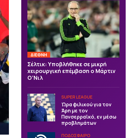
ΔΙΕΘΝΗ
Σέλτικ: Υποβλήθηκε σε μικρή
χειρουργική επέμβαση ο Μάρτιν
Ο’Νιλ
SUPER LEAGUE
Ώρα φιλικού για τον
Άρη με τον
Πανσερραϊκό, εν μέσω
προβλημάτων
ΠΟΔΟΣΦΑΙΡΟ