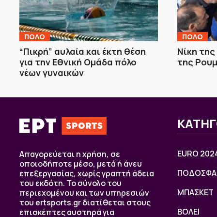
ΠΟΛΟ
ΠΟΛΟ
“Πικρή” αυλαία και έκτη θέση
Νίκη της
για την Εθνική Ομάδα πόλο
της Ρου
νέων γυναικών
ΚΑΤΗΓ
EURO 202
Απαγορεύεται η χρήση, σε
οποιοδήποτε μέσο, μετά ή άνευ
ΠΟΔΟΣΦΑ
επεξεργασίας, χωρίς γραπτή άδεια
του εκδότη. Το σύνολο του
ΜΠΑΣΚΕΤ
περιεχομένου και των υπηρεσιών
του ertsports.gr διατίθεται στους
ΒOΛΕΙ
επισκέπτες αυστηρά για