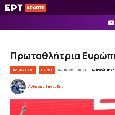
Μετάβαση
σε
περιεχόμενο
Πρωταθλήτρια Ευρώπη
ΑΛΛΑ ΣΠΟΡ
ΠΟΛΟ
14/06/26 - 00:21
Ανανεώθηκε
Αίθουσα Σύνταξης