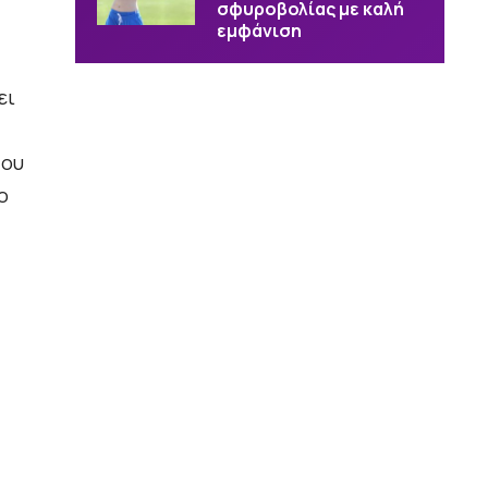
σφυροβολίας με καλή
εμφάνιση
ει
που
ο