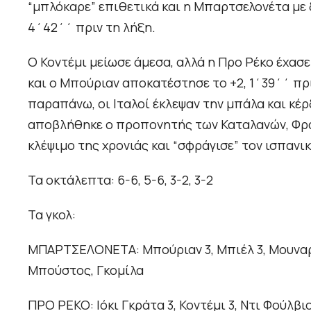
“μπλόκαρε” επιθετικά και η Μπαρτσελονέτα με 
4΄42΄΄ πριν τη λήξη.
Ο Κοντέμι μείωσε άμεσα, αλλά η Προ Ρέκο έχασε
και ο Μπούριαν αποκατέστησε το +2, 1΄39΄΄ πρι
παραπάνω, οι Ιταλοί έκλεψαν την μπάλα και κέρ
αποβλήθηκε ο προπονητής των Καταλανών, Φρα
κλέψιμο της χρονιάς και “σφράγισε” τον ισπανι
Τα οκτάλεπτα: 6-6, 5-6, 3-2, 3-2
Τα γκολ:
ΜΠΑΡΤΣΕΛΟΝΕΤΑ: Μπούριαν 3, Μπιέλ 3, Μουναρίθ 
Μπούστος, Γκομίλα
ΠΡΟ ΡΕΚΟ: Ιόκι Γκράτα 3, Κοντέμι 3, Ντι Φούλβιο