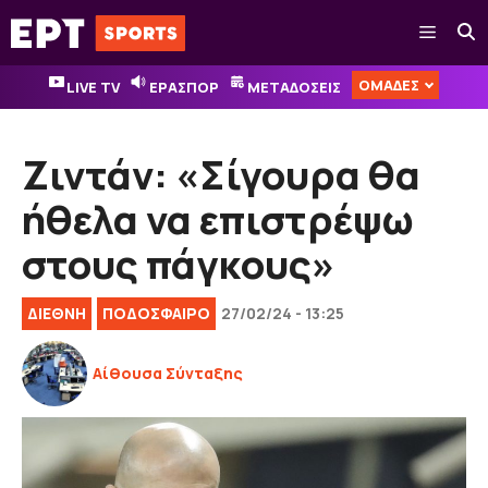
Μετάβαση
Μενού
σε
περιεχόμενο
ΟΜΑΔΕΣ
LIVE TV
ΕΡΑΣΠΟΡ
ΜΕΤΑΔΟΣΕΙΣ
Ζιντάν: «Σίγουρα θα
ήθελα να επιστρέψω
στους πάγκους»
ΔΙΕΘΝΉ
ΠΟΔΟΣΦΑΙΡΟ
27/02/24 - 13:25
Αίθουσα Σύνταξης