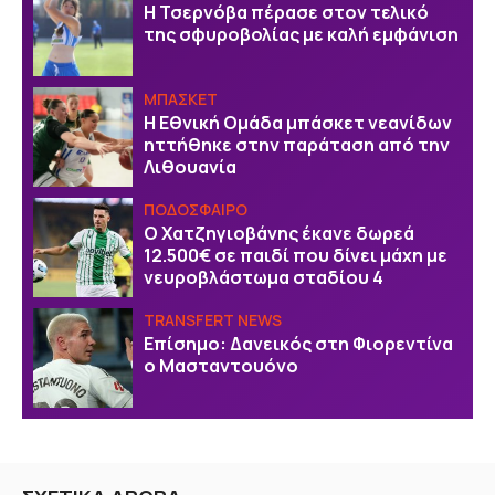
Η Τσερνόβα πέρασε στον τελικό
της σφυροβολίας με καλή εμφάνιση
ΜΠΑΣΚΕΤ
Η Εθνική Ομάδα μπάσκετ νεανίδων
ηττήθηκε στην παράταση από την
Λιθουανία
ΠΟΔΟΣΦΑΙΡΟ
Ο Χατζηγιοβάνης έκανε δωρεά
12.500€ σε παιδί που δίνει μάχη με
νευροβλάστωμα σταδίου 4
TRANSFERT NEWS
Επίσημο: Δανεικός στη Φιορεντίνα
ο Μασταντουόνο