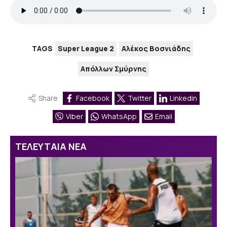
TAGS
Super League 2
Αλέκος Βοσνιάδης
Απόλλων Σμύρνης
Share
Facebook
Twitter
Linkedin
Viber
WhatsApp
Email
ΤΕΛΕΥΤΑΙΑ ΝΕΑ