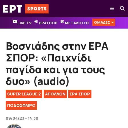
Μετάβαση
Μενού
σε
περιεχόμενο
ΟΜΑΔΕΣ
LIVE TV
ΕΡΑΣΠΟΡ
ΜΕΤΑΔΟΣΕΙΣ
Βοσνιάδης στην ΕΡΑ
ΣΠΟΡ: «Παιχνίδι
παγίδα και για τους
δυο» (audio)
SUPER LEAGUE 2
ΑΠΟΛΛΩΝ
ΕΡΑ ΣΠΟΡ
ΠΟΔΟΣΦΑΙΡΟ
09/04/23 - 14:30