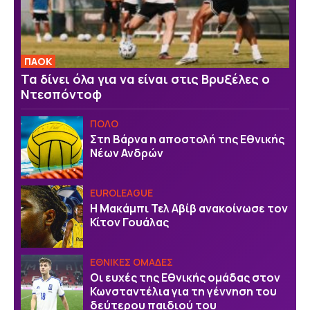
ΠΑΟΚ
Τα δίνει όλα για να είναι στις Βρυξέλες ο
Ντεσπόντοφ
ΠΟΛΟ
Στη Βάρνα η αποστολή της Εθνικής
Νέων Ανδρών
EUROLEAGUE
Η Μακάμπι Τελ Αβίβ ανακοίνωσε τον
Κίτον Γουάλας
ΕΘΝΙΚΕΣ ΟΜΑΔΕΣ
Οι ευχές της Εθνικής ομάδας στον
Κωνσταντέλια για τη γέννηση του
δεύτερου παιδιού του