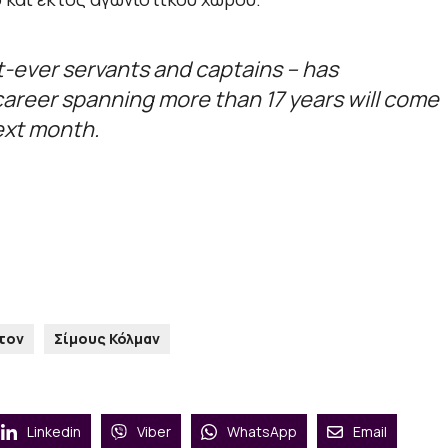
-ever servants and captains – has
areer spanning more than 17 years will come
ext month.
τον
Σίμους Κόλμαν
Linkedin
Viber
WhatsApp
Email