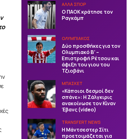
ΑΛΛΑ ΣΠΟΡ
Ο ΠΑΟΚ κράτησε τον
ν
Ραγκάμπ
το
ΟΛΥΜΠΙΑΚΟΣ
Δύο προσθήκες για τον
Ολυμπιακό Β’ –
Επιστροφή Ρέτσου και
άφιξη του γιου του
Τζιοβάνι
ην
ΜΠΑΣΚΕΤ
σε
«Κάποιοι δεσμοί δεν
σπάνε»: Η Ζάλγκιρις
ανακοίνωσε τον Κίναν
Έβανς (video)
χές
TRANSFERT NEWS
ς
Η Μάντσεστερ Σίτι
προετοιμάζεται για