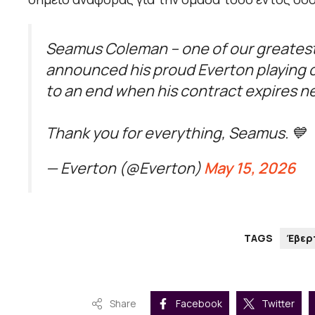
Seamus Coleman – one of our greatest
announced his proud Everton playing c
to an end when his contract expires n
Thank you for everything, Seamus. 💙
— Everton (@Everton)
May 15, 2026
TAGS
Έβερ
Share
Facebook
Twitter