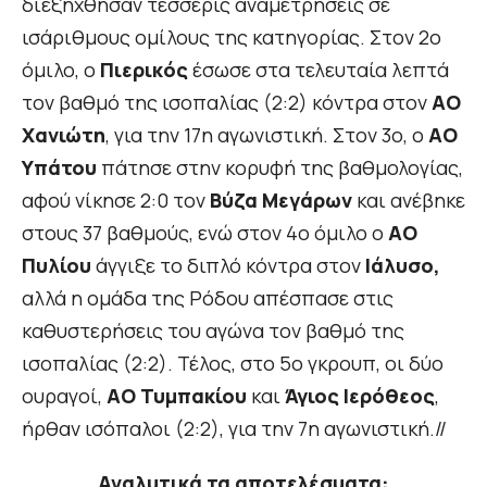
διεξήχθησαν τέσσερις αναμετρήσεις σε
ισάριθμους ομίλους της κατηγορίας. Στον 2ο
όμιλο, ο
Πιερικός
έσωσε στα τελευταία λεπτά
τον βαθμό της ισοπαλίας (2:2) κόντρα στον
ΑΟ
Χανιώτη
, για την 17η αγωνιστική. Στον 3ο, ο
ΑΟ
Υπάτου
πάτησε στην κορυφή της βαθμολογίας,
αφού νίκησε 2:0 τον
Βύζα Μεγάρων
και ανέβηκε
στους 37 βαθμούς, ενώ στον 4ο όμιλο ο
ΑΟ
Πυλίου
άγγιξε το διπλό κόντρα στον
Ιάλυσο,
αλλά η ομάδα της Ρόδου απέσπασε στις
καθυστερήσεις του αγώνα τον βαθμό της
ισοπαλίας (2:2). Τέλος, στο 5ο γκρουπ, οι δύο
ουραγοί,
ΑΟ Τυμπακίου
και
Άγιος Ιερόθεος
,
ήρθαν ισόπαλοι (2:2), για την 7η αγωνιστική.//
Αναλυτικά τα αποτελέσματα: