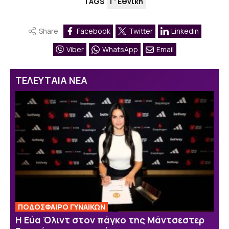
TAGS
Γ' Εθνική
Share
Facebook
Twitter
Linkedin
Viber
WhatsApp
Email
ΤΕΛΕΥΤΑΙΑ ΝΕΑ
ΠΟΔΟΣΦΑΙΡΟ ΓΥΝΑΙΚΩΝ
Η Εύα Όλιντ στον πάγκο της Μάντσεστερ