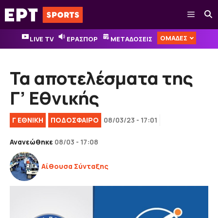
Μετάβαση
Μενού
σε
περιεχόμενο
ΟΜΑΔΕΣ
LIVE TV
ΕΡΑΣΠΟΡ
ΜΕΤΑΔΟΣΕΙΣ
Τα αποτελέσματα της
Γ’ Εθνικής
Γ ΕΘΝΙΚΉ
ΠΟΔΟΣΦΑΙΡΟ
08/03/23 - 17:01
Ανανεώθηκε
08/03 - 17:08
Αίθουσα Σύνταξης