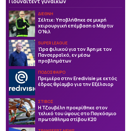
Γιουνάιτεντ γυναικών
ΔΙΕΘΝΗ
Σέλτικ: Υποβλήθηκε σε μικρή
χειρουργική επέμβαση ο Μάρτιν
Ο’Νιλ
SUPER LEAGUE
Ώρα φιλικού για τον Άρη με τον
Πανσερραϊκό, εν μέσω
προβλημάτων
ΠΟΔΟΣΦΑΙΡΟ
Πρεμιέρα στην Eredivisie με εκτός
έδρας θρίαμβο για την Εξέλσιορ
ΣΤΙΒΟΣ
Η Τζουβέλη προκρίθηκε στον
τελικό του ύψους στο Παγκόσμιο
πρωτάθλημα στίβου Κ20
TRANSFERT NEWS