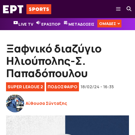
Μετάβαση
Μενού
σε
περιεχόμενο
ΟΜΑΔΕΣ
LIVE TV
ΕΡΑΣΠΟΡ
ΜΕΤΑΔΟΣΕΙΣ
Ξαφνικό διαζύγιο
Ηλιούπολης-Σ.
Παπαδόπουλου
SUPER LEAGUE 2
ΠΟΔΟΣΦΑΙΡΟ
18/02/24 - 16:35
Αίθουσα Σύνταξης