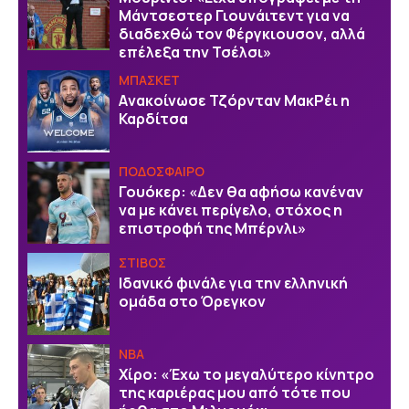
Μάντσεστερ Γιουνάιτεντ για να
διαδεχθώ τον Φέργκιουσον, αλλά
επέλεξα την Τσέλσι»
ΜΠΑΣΚΕΤ
Aνακοίνωσε Τζόρνταν ΜακΡέι η
Καρδίτσα
ΠΟΔΟΣΦΑΙΡΟ
Γουόκερ: «Δεν θα αφήσω κανέναν
να με κάνει περίγελο, στόχος η
επιστροφή της Μπέρνλι»
ΣΤΙΒΟΣ
Ιδανικό φινάλε για την ελληνική
ομάδα στο Όρεγκον
NBA
Χίρο: «Έχω το μεγαλύτερο κίνητρο
της καριέρας μου από τότε που