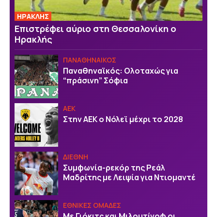
ΗΡΑΚΛΗΣ
Επιστρέφει αύριο στη Θεσσαλονίκη ο
Ηρακλής
ΠΑΝΑΘΗΝΑΙΚΟΣ
Παναθηναϊκός: Ολοταχώς για
“πράσινη” Σόφια
ΑΕΚ
Στην ΑΕΚ ο Νόλεϊ μέχρι το 2028
ΔΙΕΘΝΗ
Συμφωνία-ρεκόρ της Ρεάλ
Μαδρίτης με Λειψία για Ντιομαντέ
EΘΝΙΚΕΣ OΜΑΔΕΣ
Με Γιόκιτς και Μιλουτίνοφ οι