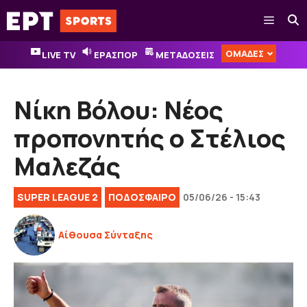
Μετάβαση
Μενού
σε
περιεχόμενο
ΟΜΑΔΕΣ
LIVE TV
ΕΡΑΣΠΟΡ
ΜΕΤΑΔΟΣΕΙΣ
Νίκη Βόλου: Νέος
προπονητής ο Στέλιος
Μαλεζάς
SUPER LEAGUE 2
ΠΟΔΟΣΦΑΙΡΟ
05/06/26 - 15:43
Αίθουσα Σύνταξης