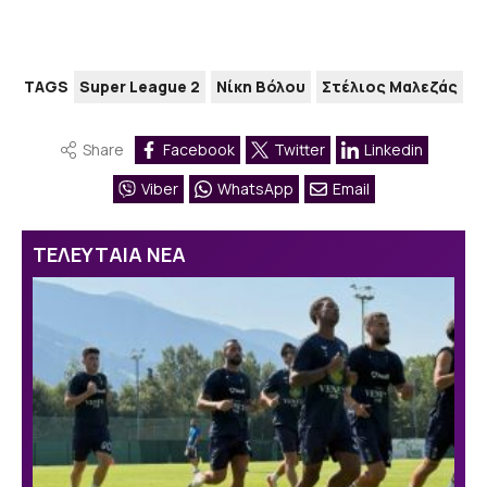
TAGS
Super League 2
Νίκη Βόλου
Στέλιος Μαλεζάς
Share
Facebook
Twitter
Linkedin
Viber
WhatsApp
Email
ΤΕΛΕΥΤΑΙΑ ΝΕΑ