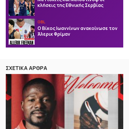
κλήσεις της Εθνικής Σερβίας
GBL
Ο Βίκος Ιωαννίνων ανακοίνωσε τον
Άλερικ Φρίμαν
ΣΧΕΤΙΚΑ ΑΡΘΡΑ