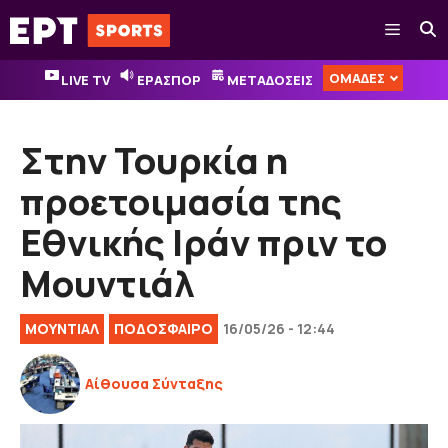
Μετάβαση
Μενού
σε
περιεχόμενο
ΟΜΑΔΕΣ
LIVE TV
ΕΡΑΣΠΟΡ
ΜΕΤΑΔΟΣΕΙΣ
Στην Τουρκία η
προετοιμασία της
Eθνικής Ιράν πριν το
Μουντιάλ
ΜΟΥΝΤΙΑΛ
ΠΟΔΟΣΦΑΙΡΟ
16/05/26 - 12:44
Αίθουσα Σύνταξης