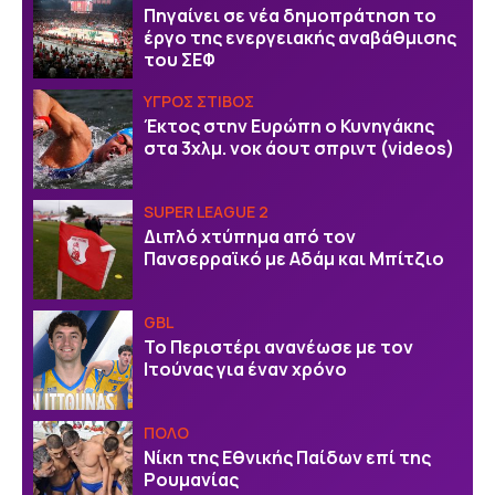
Πηγαίνει σε νέα δημοπράτηση το
έργο της ενεργειακής αναβάθμισης
του ΣΕΦ
ΥΓΡΟΣ ΣΤΙΒΟΣ
Έκτος στην Ευρώπη ο Κυνηγάκης
στα 3χλμ. νοκ άουτ σπριντ (videos)
SUPER LEAGUE 2
Διπλό χτύπημα από τον
Πανσερραϊκό με Αδάμ και Μπίτζιο
GBL
Το Περιστέρι ανανέωσε με τον
Ιτούνας για έναν χρόνο
ΠΟΛΟ
Νίκη της Εθνικής Παίδων επί της
Ρουμανίας