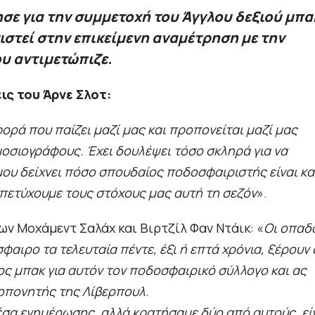
σε για την συμμετοχή του Άγγλου δεξιού μπα
ιστεί στην επικείμενη αναμέτρηση με την
υ αντιμετώπιζε.
ις του Άρνε Σλοτ:
ορά που παίζει μαζί μας και προπονείται μαζί μας
ημοσιογράφους. Έχει δουλέψει τόσο σκληρά για να
 μου δείχνει πόσο σπουδαίος ποδοσφαιριστής είναι κα
πετύχουμε τους στόχους μας αυτή τη σεζόν
».
ν Μοχάμεντ Σαλάχ και Βιρτζίλ Φαν Ντάικ: «
Οι οπαδ
ιρο τα τελευταία πέντε, έξι ή επτά χρόνια, ξέρουν 
τος μπακ για αυτόν τον ποδοσφαιρικό σύλλογο και ας
ροπονητής της Λίβερπουλ.
μέσα ενημέρωσης, αλλά κρατήσαμε δύο από αυτούς, εί