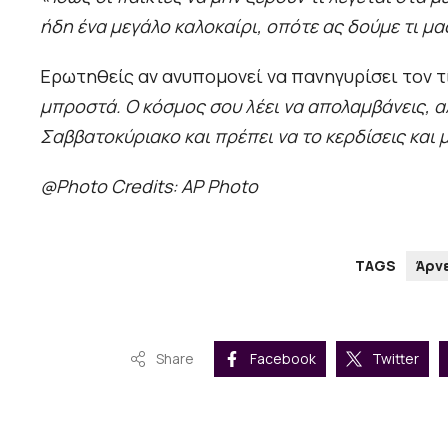
ήδη ένα μεγάλο καλοκαίρι, οπότε ας δούμε τι μα
Ερωτηθείς αν ανυπομονεί να πανηγυρίσει τον τί
μπροστά. Ο κόσμος σου λέει να απολαμβάνεις, α
Σαββατοκύριακο και πρέπει να το κερδίσεις και 
@Photo Credits: AP Photo
TAGS
Άρν
Share
Facebook
Twitter