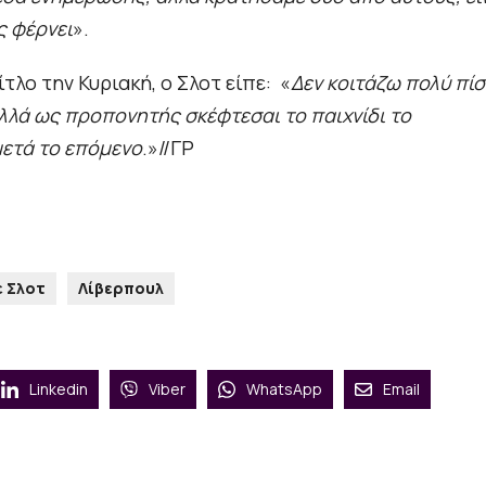
ς φέρνει
».
τλο την Κυριακή, ο Σλοτ είπε: «
Δεν κοιτάζω πολύ πί
λλά ως προπονητής σκέφτεσαι το παιχνίδι το
μετά το επόμενο
.»//ΓΡ
ε Σλοτ
Λίβερπουλ
Linkedin
Viber
WhatsApp
Email