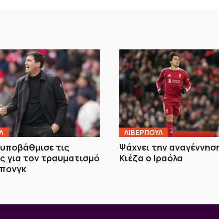
Λ
ΛΙΒΕΡΠΟΥΛ
 υποβάθμισε τις
Ψάχνει την αναγέννησ
ς για τον τραυματισμό
Κιέζα ο Ιραόλα
μπονγκ