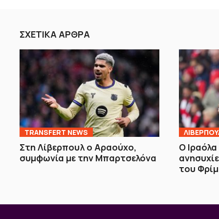
ΣΧΕΤΙΚΑ ΑΡΘΡΑ
TRANSFERT NEWS
ΛΙΒΕΡΠΟΥ
Στη Λίβερπουλ ο Αραούχο,
Ο Ιραόλα
συμφωνία με την Μπαρτσελόνα
ανησυχίε
του Φρί