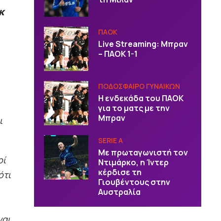
κ
ΠΑΟΚ
Live Streaming: Μπραν
– ΠΑΟΚ 1-1
ΠΟΔΟΣΦΑΙΡΟ ΓΥΝΑΙΚΩΝ
Η ενδεκάδα του ΠΑΟΚ
για το ματς με την
Μπραν
ι
SERIE A
Με πρωταγωνιστή τον
οί
Ντιμάρκο, η Ίντερ
κέρδισε τη
ότι
Γιουβέντους στην
Αυστραλία
ναι