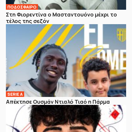
ΠΟΔΟΣΦΑΙΡΟ
Στη Φιορεντίνα ο Μασταντουόνο μέχρι το
τέλος της σεζόν
SERIE A
Απέκτησε Ουσμάν Ντιαλό Τιαό η Πάρμα