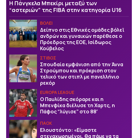
H Πάνγκελα Μπεκίρι μεταξύ των
“αστεριών” της FIBA στην κατηγορία U16
ΒOΛΕΙ
Δείπνο στις Εθνικές ομάδες βόλεϊ
ανδρών και γυναικών παρέθεσε ο
Πρόεδρος της ΕΟΕ, Ισίδωρος
Κούβελος
ΣΤΙΒΟΣ
Σπουδαία εμφάνιση από την Άννα
Στρούμπου και πρόκριση στον
τελικό των στιπλ με πανελλήνιο
ρεκόρ
EUROPA LEAGUE
Ο Παυλίδης σκόραρε και η
Μπενφίκα διέλυσε τη Χαρτς, η
Πάφος “λύγισε” στο 88′
ΠΑΟΚ
Ελουστόντο: «Είμαστε
στεναχωρημένοι, θα πάμε να τα