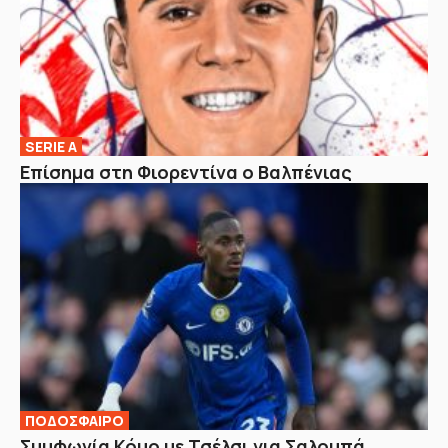
SERIE A
Επίσημα στη Φιορεντίνα ο Βαλπένιας
ΠΟΔΟΣΦΑΙΡΟ
Συμφωνία Κόμο με Τσέλσι για Σαλομπά