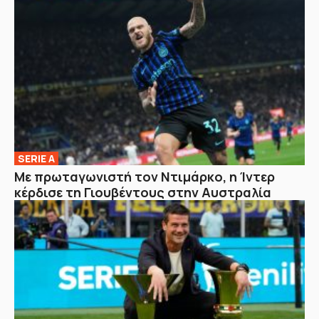
SERIE A
Με πρωταγωνιστή τον Ντιμάρκο, η Ίντερ
κέρδισε τη Γιουβέντους στην Αυστραλία