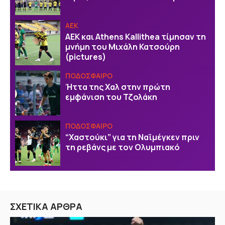
ΑΕΚ
ΑΕΚ και Athens Kallithea τίμησαν τη
μνήμη του Μιχάλη Κατσούρη
(pictures)
ΠΟΔΟΣΦΑΙΡΟ
Ήττα της Χαλ στην πρώτη
εμφάνιση του Τζολάκη
ΠΟΔΟΣΦΑΙΡΟ
“Χαστούκι” για τη Ναϊμέγκεν πριν
τη ρεβάνς με τον Ολυμπιακό
ΣΧΕΤΙΚΑ ΑΡΘΡΑ