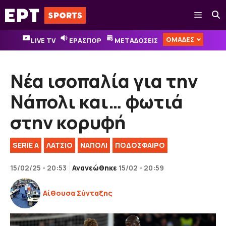
Μετάβαση
Μενού
σε
περιεχόμενο
ΟΜΑΔΕΣ
LIVE TV
ΕΡΑΣΠΟΡ
ΜΕΤΑΔΟΣΕΙΣ
Νέα ισοπαλία για την
Νάπολι και… φωτιά
στην κορυφή
SERIE A
ΛΑΤΣΙΟ
ΝΑΠΟΛΙ
ΠΟΔΟΣΦΑΙΡΟ
15/02/25 - 20:53
Ανανεώθηκε
15/02 - 20:59
Αίθουσα Σύνταξης