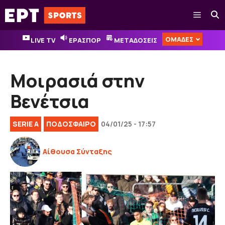
Μετάβαση
Μενού
σε
περιεχόμενο
ΟΜΑΔΕΣ
LIVE TV
ΕΡΑΣΠΟΡ
ΜΕΤΑΔΟΣΕΙΣ
Μοιρασιά στην
Βενέτσια
SERIE A
ΠΟΔΟΣΦΑΙΡΟ
04/01/25 - 17:57
Αίθουσα Σύνταξης