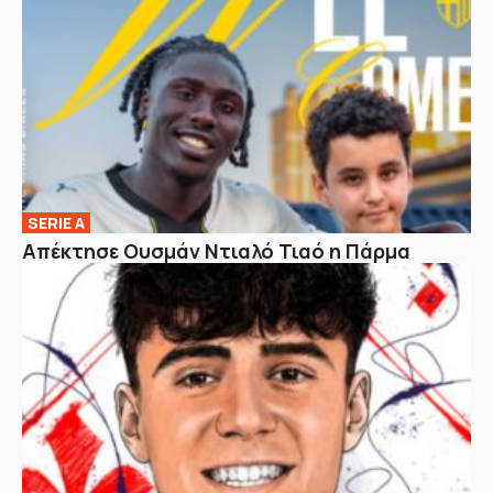
SERIE A
Απέκτησε Ουσμάν Ντιαλό Τιαό η Πάρμα