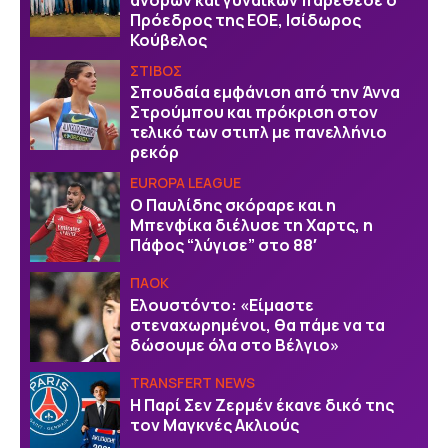
Πρόεδρος της ΕΟΕ, Ισίδωρος
Κούβελος
ΣΤΙΒΟΣ
Σπουδαία εμφάνιση από την Άννα
Στρούμπου και πρόκριση στον
τελικό των στιπλ με πανελλήνιο
ρεκόρ
EUROPA LEAGUE
Ο Παυλίδης σκόραρε και η
Μπενφίκα διέλυσε τη Χαρτς, η
Πάφος “λύγισε” στο 88′
ΠΑΟΚ
Ελουστόντο: «Είμαστε
στεναχωρημένοι, θα πάμε να τα
δώσουμε όλα στο Βέλγιο»
TRANSFERT NEWS
Η Παρί Σεν Ζερμέν έκανε δικό της
τον Μαγκνές Ακλιούς