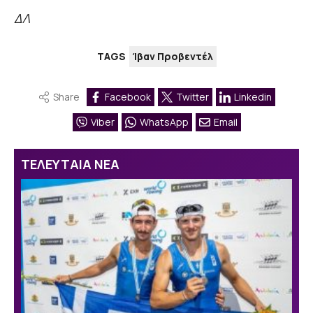
ΔΛ
TAGS
Ίβαν Προβεντέλ
Share
Facebook
Twitter
Linkedin
Viber
WhatsApp
Email
ΤΕΛΕΥΤΑΙΑ ΝΕΑ