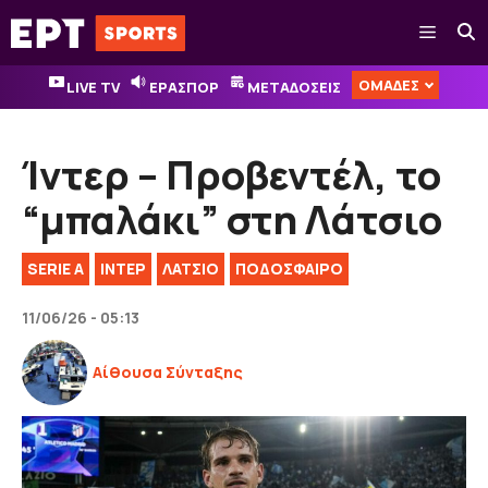
Μετάβαση
Μενού
σε
περιεχόμενο
ΟΜΑΔΕΣ
LIVE TV
ΕΡΑΣΠΟΡ
ΜΕΤΑΔΟΣΕΙΣ
Ίντερ – Προβεντέλ, το
“μπαλάκι” στη Λάτσιο
SERIE A
ΙΝΤΕΡ
ΛΑΤΣΙΟ
ΠΟΔΟΣΦΑΙΡΟ
11/06/26 - 05:13
Αίθουσα Σύνταξης