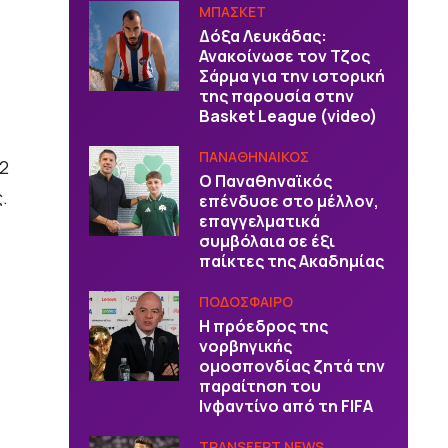
ΜΠΑΣΚΕΤ
Δόξα Λευκάδας:
Ανακοίνωσε τον Τζος
Σάρμα για την ιστορική
της παρουσία στην
Basket League (video)
ΠΑΝΑΘΗΝΑΙΚΟΣ
2
Ο Παναθηναϊκός
.
επένδυσε στο μέλλον,
επαγγελματικά
συμβόλαια σε έξι
παίκτες της Ακαδημίας
ΠΟΔΟΣΦΑΙΡΟ
Η πρόεδρος της
νορβηγικής
ομοσπονδίας ζητά την
παραίτηση του
Ινφαντίνο από τη FIFA
TRANSFERT NEWS