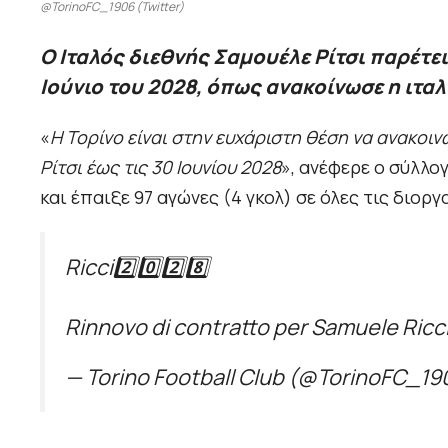
@TorinoFC_1906 (Twitter)
Ο Ιταλός διεθνής Σαμουέλε Ρίτσι παρέτει
Ιούνιο του 2028, όπως ανακοίνωσε η ιταλι
«
Η Τορίνο είναι στην ευχάριστη θέση να ανακοι
Ρίτσι έως τις 30 Ιουνίου 2028
», ανέφερε ο σύλλο
και έπαιξε 97 αγώνες (4 γκολ) σε όλες τις διοργ
Ricci2️⃣0️⃣2️⃣8️⃣
Rinnovo di contratto per Samuele Ricc
— Torino Football Club (@TorinoFC_1