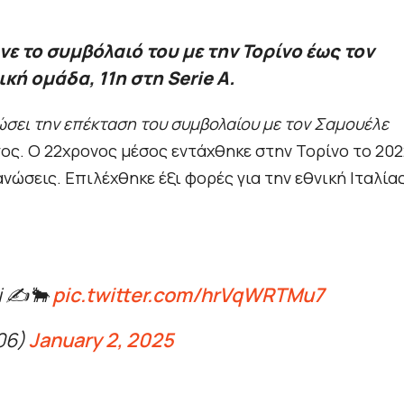
νε το συμβόλαιό του με την Τορίνο έως τον
κή ομάδα, 11η στη Serie A.
νώσει την επέκταση του συμβολαίου με τον Σαμουέλε
γος. Ο 22χρονος μέσος εντάχθηκε στην Τορίνο το 202
ανώσεις. Επιλέχθηκε έξι φορές για την εθνική Ιταλίας
i ✍️🐂
pic.twitter.com/hrVqWRTMu7
906)
January 2, 2025