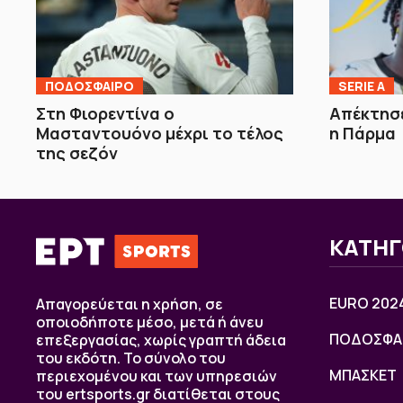
ΠΟΔΟΣΦΑΙΡΟ
SERIE A
Στη Φιορεντίνα ο
Απέκτησε
Μασταντουόνο μέχρι το τέλος
η Πάρμα
της σεζόν
ΚΑΤΗΓ
EURO 202
Απαγορεύεται η χρήση, σε
οποιοδήποτε μέσο, μετά ή άνευ
ΠΟΔΟΣΦΑ
επεξεργασίας, χωρίς γραπτή άδεια
του εκδότη. Το σύνολο του
ΜΠΑΣΚΕΤ
περιεχομένου και των υπηρεσιών
του ertsports.gr διατίθεται στους