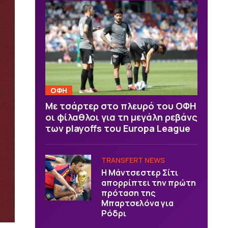
ΟΦΗ
Με τσάρτερ στο πλευρό του ΟΦΗ
οι φίλαθλοι για τη μεγάλη ρεβάνς
των playoffs του Europa League
TRANSFERT NEWS
Η Μάντσεστερ Σίτι
απορρίπτει την πρώτη
πρόταση της
Μπαρτσελόνα για
Ρόδρι