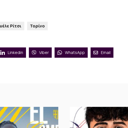
υέλε Ρίτσι
Τορίνο
Linkedin
Viber
WhatsApp
Email