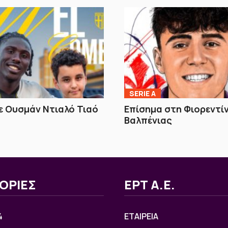
SERIE A
 Ουσμάν Ντιαλό Τιαό
Επίσημα στη Φιορεντί
Βαλπένιας
ΟΡΙΕΣ
ΕΡΤ Α.Ε.
4
ΕΤΑΙΡΕΙΑ