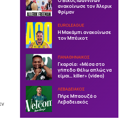
Ο Βίκος Ιωαννίνων
ανακοίνωσε τον Άλερικ
Φρίμαν
EUROLEAGUE
Η Μακάμπι ανακοίνωσε
τον Μπέικοτ
ΠΑΝΑΘΗΝΑΙΚΟΣ
Γκαρσία: «Μέσα στο
γήπεδο θέλω απλώς να
είμαι… killer» (video)
ΛΕΒΑΔΕΙΑΚΟΣ
Πήρε Μπαουζά ο
Λεβαδειακός
εν