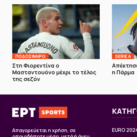
ΠΟΔΟΣΦΑΙΡΟ
SERIE A
Στη Φιορεντίνα ο
Απέκτησε
Μασταντουόνο μέχρι το τέλος
η Πάρμα
της σεζόν
ΚΑΤΗΓ
EURO 202
Απαγορεύεται η χρήση, σε
οποιοδήποτε μέσο, μετά ή άνευ