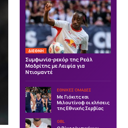
ΔΙΕΘΝΗ
Συμφωνία-ρεκόρ της Ρεάλ
Μαδρίτης με Λειψία για
Ντιομαντέ
EΘΝΙΚΕΣ OΜΑΔΕΣ
Με Γιόκιτς και
Μιλουτίνοφ οι κλήσεις
της Εθνικής Σερβίας
GBL