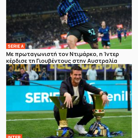
SERIE A
Με πρωταγωνιστή τον Ντιμάρκο, η Ίντερ
κέρδισε τη Γιουβέντους στην Αυστραλία
ΙΝΤΕΡ