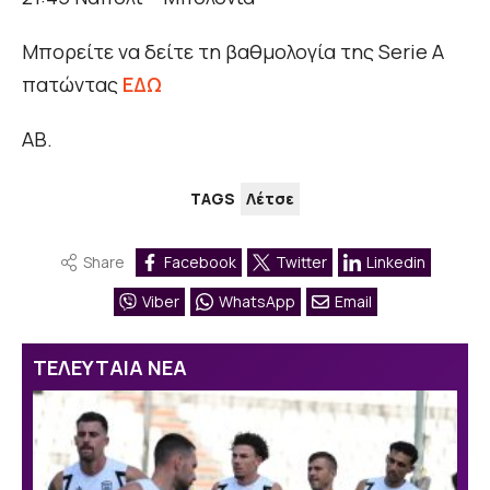
Μπορείτε να δείτε τη βαθμολογία της Serie A
πατώντας
ΕΔΩ
ΑΒ.
TAGS
Λέτσε
Share
Facebook
Twitter
Linkedin
Viber
WhatsApp
Email
ΤΕΛΕΥΤΑΙΑ ΝΕΑ