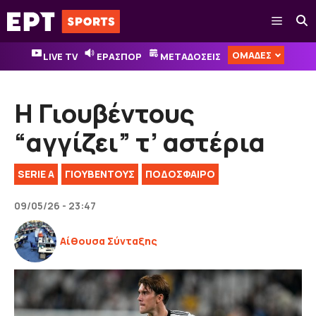
Μετάβαση
Μενού
σε
περιεχόμενο
ΟΜΑΔΕΣ
LIVE TV
ΕΡΑΣΠΟΡ
ΜΕΤΑΔΟΣΕΙΣ
Η Γιουβέντους
“αγγίζει” τ’ αστέρια
SERIE A
ΓΙΟΥΒΕΝΤΟΥΣ
ΠΟΔΟΣΦΑΙΡΟ
09/05/26 - 23:47
Αίθουσα Σύνταξης