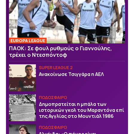
EUROPA LEAGUE
ΠΑΟΚ: Σε φουλ ρυθμούς ο Γιαννούλης,
τρέχει ο Ντεσπόντοφ
SUPER LEAGUE 2
Ανακοίνωσε Τσιγγάρα η ΑΕΛ
ΠΟΔΟΣΦΑΙΡΟ
Δημοπρατείται η μπάλα των
ιστορικών γκολ του Μαραντόνα επί
της Αγγλίας στο Μουντιάλ 1986
ΠΟΔΟΣΦΑΙΡΟ
Αλμέιδα: «Ο πόνος είναι