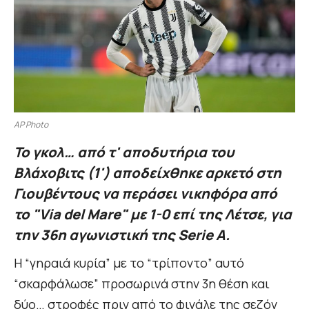
AP Photo
Το γκολ… από τ' αποδυτήρια του
Βλάχοβιτς (1') αποδείχθηκε αρκετό στη
Γιουβέντους να περάσει νικηφόρα από
το "Via del Mare" με 1-0 επί της Λέτσε, για
την 36η αγωνιστική της Serie A.
Η “γηραιά κυρία” με το “τρίποντο” αυτό
“σκαρφάλωσε” προσωρινά στην 3η θέση και
δύο… στροφές πριν από το φινάλε της σεζόν