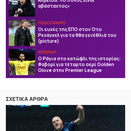
αβάσταχτος»
ΠΟΔΟΣΦΑΙΡΟ
Οι ευχές της EΠΟ στον Ότο
Ρεχάγκελ για τα 88α γενέθλιά του
(picture)
ΑΡΣΕΝΑΛ
Ο Ράγια στο κατώφλι της ιστορίας:
Φαβορί για τέταρτο σερί Golden
Glove στην Premier League
ΣΧΕΤΙΚΑ ΑΡΘΡΑ