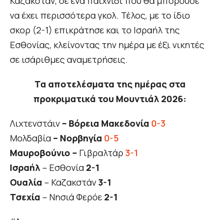
Καζακστάν, σε ένα παιχνίδι που θα μπορούσε
να έχει περισσότερα γκολ. Τέλος, με το ίδιο
σκορ (2-1) επικράτησε και το Ισραήλ της
Εσθονίας, κλείνοντας την ημέρα με έξι νικητές
σε ισάριθμες αναμετρήσεις.
Τα αποτελέσματα της ημέρας στα
προκριματικά του Μουντιάλ 2026:
Λιχτενστάιν
– Βόρεια Μακεδονία
0-3
Μολδαβία
– Νορβηγία
0-5
Μαυροβούνιο –
Γιβραλτάρ
3-1
Ισραήλ
– Εσθονία
2-1
Ουαλία
– Καζακστάν
3-1
Τσεχία
– Νησιά Φερόε
2-1