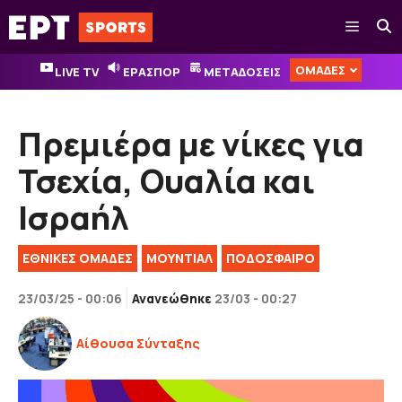
Μετάβαση
Μενού
σε
περιεχόμενο
ΟΜΑΔΕΣ
LIVE TV
ΕΡΑΣΠΟΡ
ΜΕΤΑΔΟΣΕΙΣ
Πρεμιέρα με νίκες για
Τσεχία, Ουαλία και
Ισραήλ
ΕΘΝΙΚΈΣ ΟΜΆΔΕΣ
ΜΟΥΝΤΙΑΛ
ΠΟΔΟΣΦΑΙΡΟ
23/03/25 - 00:06
Ανανεώθηκε
23/03 - 00:27
Αίθουσα Σύνταξης