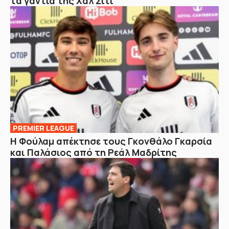
τα γάντια της Χαλ Σίτι
PREMIER LEAGUE
Η Φούλαμ απέκτησε τους Γκονθάλο Γκαρσία
και Παλάσιος από τη Ρεάλ Μαδρίτης