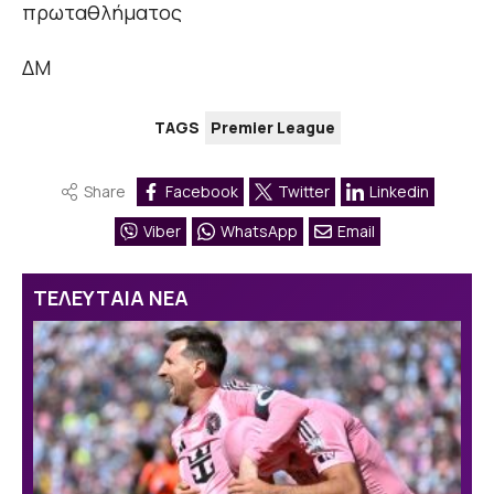
πρωταθλήματος
ΔΜ
TAGS
Premier League
Share
Facebook
Twitter
Linkedin
Viber
WhatsApp
Email
ΤΕΛΕΥΤΑΙΑ ΝΕΑ