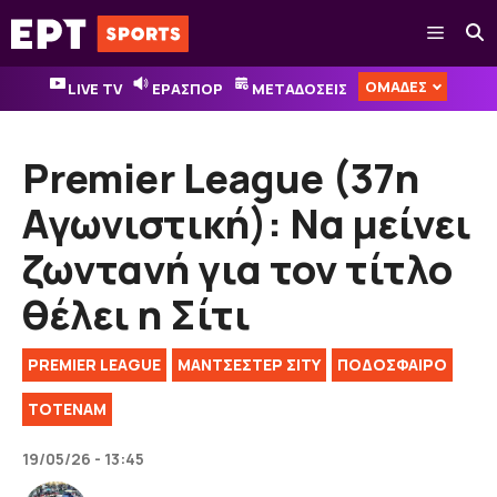
Μετάβαση
Μενού
σε
περιεχόμενο
ΟΜΑΔΕΣ
LIVE TV
ΕΡΑΣΠΟΡ
ΜΕΤΑΔΟΣΕΙΣ
Premier League (37η
Αγωνιστική): Να μείνει
ζωντανή για τον τίτλο
θέλει η Σίτι
PREMIER LEAGUE
ΜΑΝΤΣΕΣΤΕΡ ΣΙΤΥ
ΠΟΔΟΣΦΑΙΡΟ
ΤΟΤΕΝΑΜ
19/05/26 - 13:45