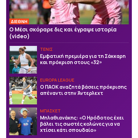
ΔΙΕΘΝΗ
Ο Μέσι σκόραρε δις και έγραψε ιστορία
(video)
ΤΕΝΙΣ
Εμφατική πρεμιέρα για τη Σάκκαρη
και πρόκριση στους «32»
EUROPA LEAGUE
Ο ΠΑΟΚ αναζητά βάσεις πρόκρισης
απέναντι στην Άντερλεχτ
ΜΠΑΣΚΕΤ
Μηλαθιανάκης: «Ο Ηρόδοτος έχει
βάλει τις σωστές κολώνες για να
χτίσει κάτι σπουδαίο»