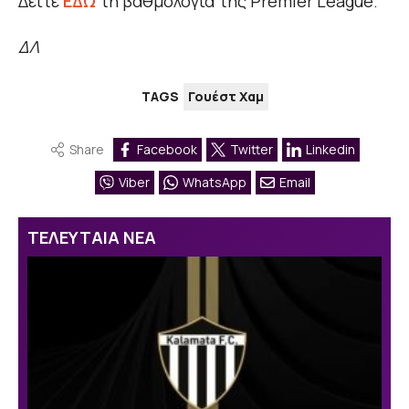
Δείτε
ΕΔΩ
τη βαθμολογία της Premier League.
ΔΛ
TAGS
Γουέστ Χαμ
Share
Facebook
Twitter
Linkedin
Viber
WhatsApp
Email
ΤΕΛΕΥΤΑΙΑ ΝΕΑ