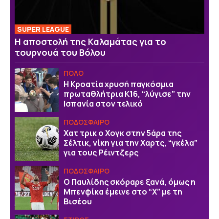
SUPER LEAGUE
Η αποστολή της Καλαμάτας για το
τουρνουά του Βόλου
ΠΟΛΟ
Η Κροατία χρυσή παγκόσμια
πρωταθλήτρια Κ16, “λύγισε” την
Ισπανία στον τελικό
ΠΟΔΟΣΦΑΙΡΟ
Χατ τρικ ο Χογκ στην 5άρα της
Σέλτικ, νίκη για την Χαρτς, “γκέλα”
για τους Ρέιντζερς
ΠΟΔΟΣΦΑΙΡΟ
Ο Παυλίδης σκόραρε ξανά, όμως η
Μπενφίκα έμεινε στο “Χ” με τη
Βισέου