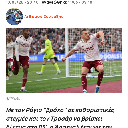
10/05/26 - 20:40
Ανανεώθηκε
11/05 - 09:10
Αίθουσα Σύνταξης
AP Photo
Με τον Ράγια "βράχο" σε καθοριστικές
στιγμές και τον Τροσάρ να βρίσκει
δίχτυα στο 83', η Άρσεναλ έκαμψε την