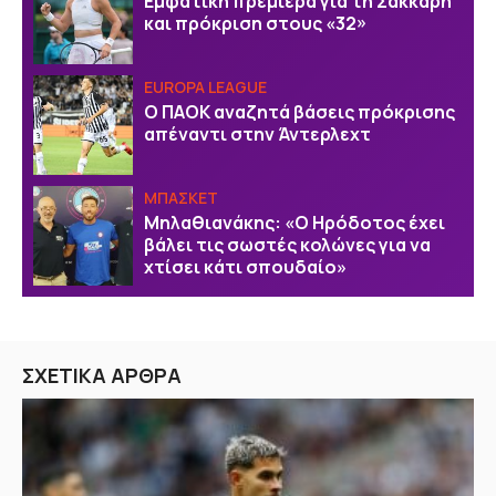
Εμφατική πρεμιέρα για τη Σάκκαρη
και πρόκριση στους «32»
EUROPA LEAGUE
Ο ΠΑΟΚ αναζητά βάσεις πρόκρισης
απέναντι στην Άντερλεχτ
ΜΠΑΣΚΕΤ
Μηλαθιανάκης: «Ο Ηρόδοτος έχει
βάλει τις σωστές κολώνες για να
χτίσει κάτι σπουδαίο»
ΣΧΕΤΙΚΑ ΑΡΘΡΑ