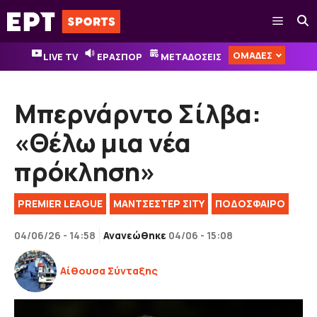
Μετάβαση
Μενού
σε
περιεχόμενο
ΟΜΑΔΕΣ
LIVE TV
ΕΡΑΣΠΟΡ
ΜΕΤΑΔΟΣΕΙΣ
Μπερνάρντο Σίλβα:
«Θέλω μια νέα
πρόκληση»
PREMIER LEAGUE
ΜΑΝΤΣΕΣΤΕΡ ΣΙΤΥ
ΠΟΔΟΣΦΑΙΡΟ
04/06/26 - 14:58
Ανανεώθηκε
04/06 - 15:08
Αίθουσα Σύνταξης