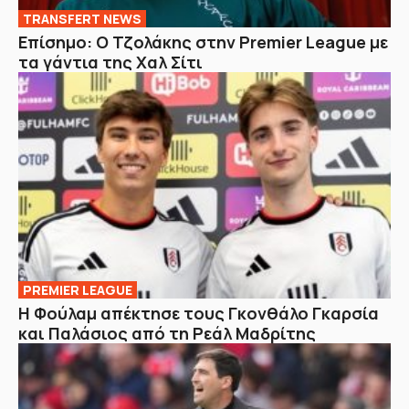
TRANSFERT NEWS
Επίσημο: Ο Τζολάκης στην Premier League με
τα γάντια της Χαλ Σίτι
PREMIER LEAGUE
Η Φούλαμ απέκτησε τους Γκονθάλο Γκαρσία
και Παλάσιος από τη Ρεάλ Μαδρίτης