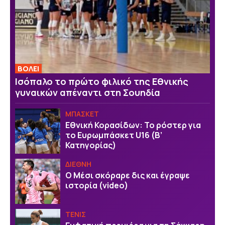
ΒOΛΕΙ
Ισόπαλο το πρώτο φιλικό της Εθνικής
γυναικών απέναντι στη Σουηδία
ΜΠΑΣΚΕΤ
Εθνική Κορασίδων: Το ρόστερ για
το Ευρωμπάσκετ U16 (B’
Κατηγορίας)
ΔΙΕΘΝΗ
Ο Μέσι σκόραρε δις και έγραψε
ιστορία (video)
ΤΕΝΙΣ