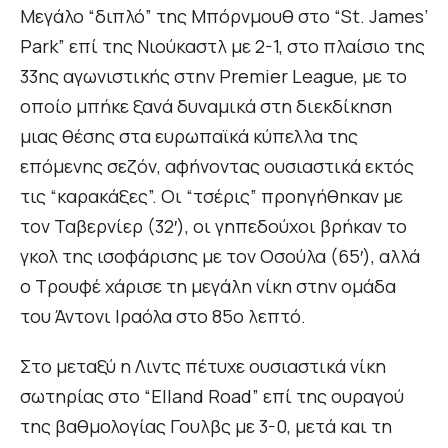
Μεγάλο “διπλό” της Μπόρνμουθ στο “St. James’
Park” επί της Νιούκαστλ με 2-1, στο πλαίσιο της
33ης αγωνιστικής στην Premier League, με το
οποίο μπήκε ξανά δυναμικά στη διεκδίκηση
μιας θέσης στα ευρωπαϊκά κύπελλα της
επόμενης σεζόν, αφήνοντας ουσιαστικά εκτός
τις “καρακάξες”. Οι “τσέρις” προηγήθηκαν με
τον Ταβερνίερ (32′), οι γηπεδούχοι βρήκαν το
γκολ της ισοφάρισης με τον Οσούλα (65′), αλλά
ο Τρουφέ χάρισε τη μεγάλη νίκη στην ομάδα
του Άντονι Ιραόλα στο 85ο λεπτό.
Στο μεταξύ η Λιντς πέτυχε ουσιαστικά νίκη
σωτηρίας στο “Elland Road” επί της ουραγού
της βαθμολογίας Γουλβς με 3-0, μετά και τη