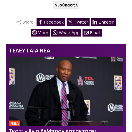
Νιούκαστλ
Share
Facebook
Twitter
Linkedin
Viber
WhatsApp
Email
ΤΕΛΕΥΤΑΙΑ ΝΕΑ
NBA
Σκοτ: «Αν ο ΛεΜπρόν κατακτήσει