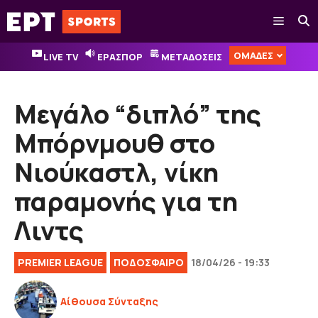
Μετάβαση
Μενού
σε
περιεχόμενο
ΟΜΑΔΕΣ
LIVE TV
ΕΡΑΣΠΟΡ
ΜΕΤΑΔΟΣΕΙΣ
Μεγάλο “διπλό” της
Μπόρνμουθ στο
Νιούκαστλ, νίκη
παραμονής για τη
Λιντς
PREMIER LEAGUE
ΠΟΔΟΣΦΑΙΡΟ
18/04/26 - 19:33
Αίθουσα Σύνταξης