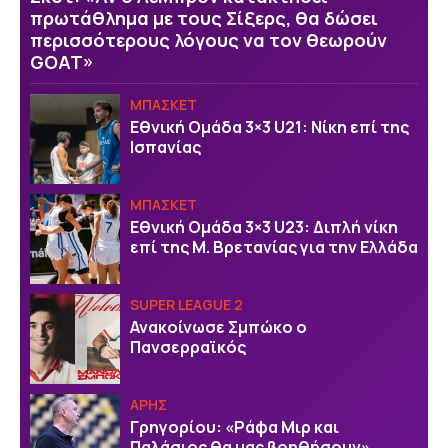
πρωτάθλημα με τους Σίξερς, θα δώσει
περισσότερους λόγους να τον θεωρούν
GOAT»
ΜΠΑΣΚΕΤ
Εθνική Ομάδα 3×3 U21: Νίκη επί της
Ισπανίας
ΜΠΑΣΚΕΤ
Εθνική Ομάδα 3×3 U23: Διπλή νίκη
επί της Μ. Βρετανίας για την Ελλάδα
SUPER LEAGUE 2
Ανακοίνωσε Σμπώκο ο
Πανσερραϊκός
ΑΡΗΣ
Γρηγορίου: «Ράφα Μιρ και
Παλάσιος θα μας βοηθήσουν»