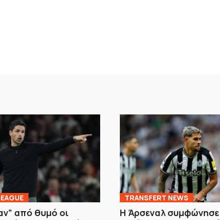
LEAGUE
TRANSFERT NEWS
ν” από θυμό οι
Η Άρσεναλ συμφώνησε 