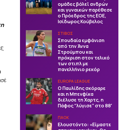
ομάδες βόλεϊ ανδρών
και γυναικών παρέθεσε
ο Πρόεδρος της ΕΟΕ,
Ισίδωρος Κούβελος
τη
ΣΤΙΒΟΣ
Σπουδαία εμφάνιση
από την Άννα
εξ
Στρούμπου και
πρόκριση στον τελικό
των στιπλ με
πανελλήνιο ρεκόρ
α
ασέ
EUROPA LEAGUE
Ο Παυλίδης σκόραρε
και η Μπενφίκα
διέλυσε τη Χαρτς, η
Πάφος “λύγισε” στο 88′
ΠΑΟΚ
Ελουστόντο: «Είμαστε