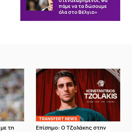
στεναχωρημένοι, θα
πάμε να τα δώσουμε
όλα στο Βέλγιο»
TRANSFERT NEWS
με τη
Επίσημο: Ο Τζολάκης στην