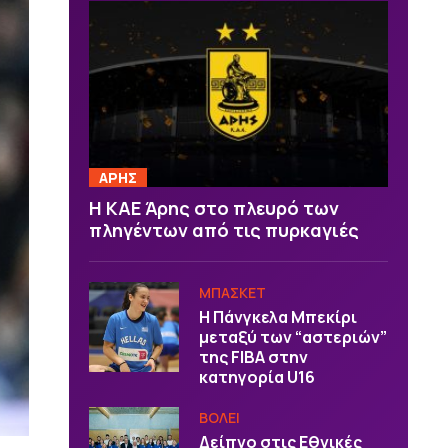
ΑΡΗΣ
Η ΚΑΕ Άρης στο πλευρό των
πληγέντων από τις πυρκαγιές
ΜΠΑΣΚΕΤ
H Πάνγκελα Μπεκίρι
μεταξύ των “αστεριών”
της FIBA στην
κατηγορία U16
ΒOΛΕΙ
Δείπνο στις Εθνικές