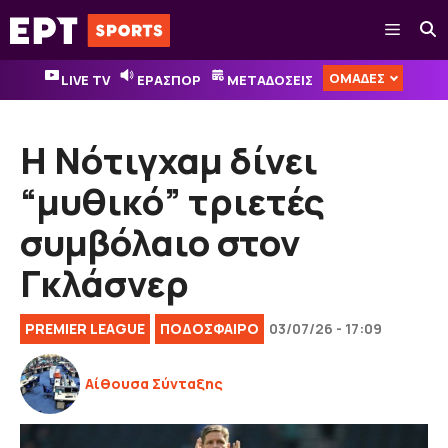
Μετάβαση
Μενού
σε
περιεχόμενο
ΟΜΑΔΕΣ
LIVE TV
ΕΡΑΣΠΟΡ
ΜΕΤΑΔΟΣΕΙΣ
Η Νότιγχαμ δίνει
“μυθικό” τριετές
συμβόλαιο στον
Γκλάσνερ
PREMIER LEAGUE
ΠΟΔΟΣΦΑΙΡΟ
03/07/26 - 17:09
Αίθουσα Σύνταξης