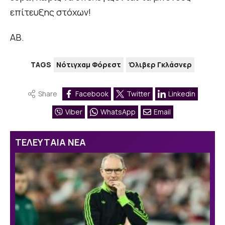
επίτευξης στόχων!
ΑΒ.
TAGS
Νότιγχαμ Φόρεστ
Όλιβερ Γκλάσνερ
Share
Facebook
Twitter
Linkedin
Viber
WhatsApp
Email
ΤΕΛΕΥΤΑΙΑ ΝΕΑ