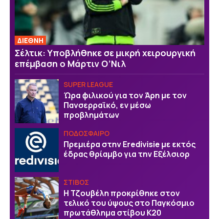
ΔΙΕΘΝΗ
Σέλτικ: Υποβλήθηκε σε μικρή χειρουργική
επέμβαση ο Μάρτιν Ο’Νιλ
SUPER LEAGUE
Ώρα φιλικού για τον Άρη με τον
Πανσερραϊκό, εν μέσω
προβλημάτων
ΠΟΔΟΣΦΑΙΡΟ
Πρεμιέρα στην Eredivisie με εκτός
έδρας θρίαμβο για την Εξέλσιορ
ΣΤΙΒΟΣ
Η Τζουβέλη προκρίθηκε στον
τελικό του ύψους στο Παγκόσμιο
πρωτάθλημα στίβου Κ20