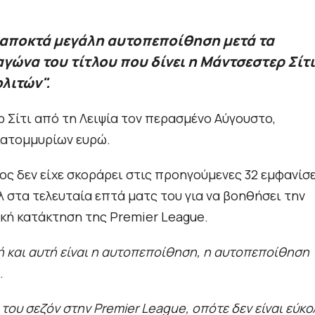
 αποκτά μεγάλη αυτοπεποίθηση μετά τα
ώνα του τίτλου που δίνει η Μάντσεστερ Σίτι
λιτών".
 Σίτι από τη Λειψία τον περασμένο Αύγουστο,
κατομμυρίων ευρώ.
ος δεν είχε σκοράρει στις προηγούμενες 32 εμφανίσε
ολ στα τελευταία επτά ματς του για να βοηθήσει την
κή κατάκτηση της Premier League.
ή και αυτή είναι η αυτοπεποίθηση, η αυτοπεποίθηση
.
 του σεζόν στην Premier League, οπότε δεν είναι εύκο