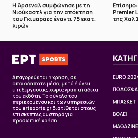
Η Άρσεναλ συμφώνησε με τη
Επίσημο:
Νιούκαστλ για την απόκτηση
Premier 
του Γκιμαράες έναντι 75 εκατ.
της Χαλ 
λιρών
ΚΑΤΗΓ
EURO 202
Απαγορεύεται η χρήση, σε
οποιοδήποτε μέσο, μετά ή άνευ
ΠΟΔΟΣΦΑ
επεξεργασίας, χωρίς γραπτή άδεια
του εκδότη. Το σύνολο του
ΜΠΑΣΚΕΤ
περιεχομένου και των υπηρεσιών
του ertsports.gr διατίθεται στους
ΒOΛΕΙ
επισκέπτες αυστηρά για
προσωπική χρήση.
MAGAZINE