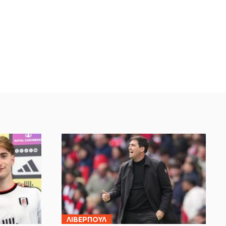
ΛΙΒΕΡΠΟΥΛ