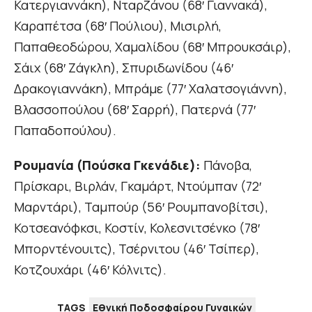
Κατεργιαννάκη), Νταρζάνου (68′ Γιαννακά),
Καραπέτσα (68′ Πούλιου), Μισιρλή,
Παπαθεοδώρου, Χαμαλίδου (68′ Μπρουκσάιρ),
Σάιχ (68′ Ζάγκλη), Σπυριδωνίδου (46′
Δρακογιαννάκη), Μπράμε (77′ Χαλατσογιάννη),
Βλασσοπούλου (68′ Σαρρή), Πατερνά (77′
Παπαδοπούλου).
Ρουμανία (Πούσκα Γκενάδιε):
Πάνοβα,
Πρίσκαρι, Βιρλάν, Γκαμάρτ, Ντούμπαν (72′
Μαρντάρι), Ταμπούρ (56′ Ρουμπανοβίτσι),
Κοτσεανόφκσι, Κοστίν, Κολεσνιτσένκο (78′
Μπορντένουιτς), Τσέρνιτου (46′ Τσίπερ),
Κοτζουχάρι (46′ Κόλνιτς).
TAGS
Εθνική Ποδοσφαίρου Γυναικών