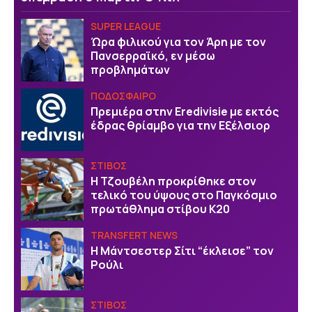
SUPER LEAGUE
Ώρα φιλικού για τον Άρη με τον
Πανσερραϊκό, εν μέσω
προβλημάτων
ΠΟΔΟΣΦΑΙΡΟ
Πρεμιέρα στην Eredivisie με εκτός
έδρας θρίαμβο για την Εξέλσιορ
ΣΤΙΒΟΣ
Η Τζουβέλη προκρίθηκε στον
τελικό του ύψους στο Παγκόσμιο
πρωτάθλημα στίβου Κ20
TRANSFERT NEWS
Η Μάντσεστερ Σίτι “έκλεισε” τον
Ρούλι
ΣΤΙΒΟΣ