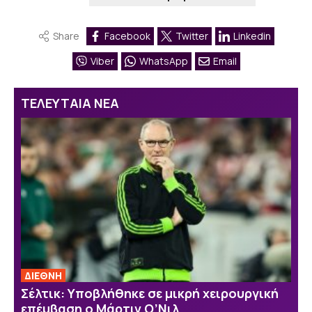
Share
Facebook
Twitter
Linkedin
Viber
WhatsApp
Email
ΤΕΛΕΥΤΑΙΑ ΝΕΑ
ΔΙΕΘΝΗ
Σέλτικ: Υποβλήθηκε σε μικρή χειρουργική
επέμβαση ο Μάρτιν Ο’Νιλ