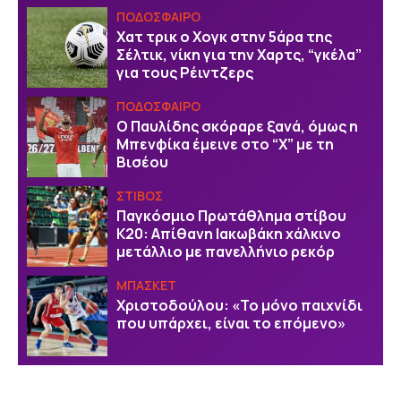
ΠΟΔΟΣΦΑΙΡΟ
Χατ τρικ ο Χογκ στην 5άρα της
Σέλτικ, νίκη για την Χαρτς, “γκέλα”
για τους Ρέιντζερς
ΠΟΔΟΣΦΑΙΡΟ
Ο Παυλίδης σκόραρε ξανά, όμως η
Μπενφίκα έμεινε στο “Χ” με τη
Βισέου
ΣΤΙΒΟΣ
Παγκόσμιο Πρωτάθλημα στίβου
Κ20: Απίθανη Ιακωβάκη χάλκινο
μετάλλιο με πανελλήνιο ρεκόρ
ΜΠΑΣΚΕΤ
Χριστοδούλου: «Το μόνο παιχνίδι
που υπάρχει, είναι το επόμενο»