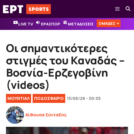
Μετάβαση
Μενού
σε
περιεχόμενο
ΟΜΑΔΕΣ
LIVE TV
ΕΡΑΣΠΟΡ
ΜΕΤΑΔΟΣΕΙΣ
Οι σημαντικότερες
στιγμές του Καναδάς –
Βοσνία-Ερζεγοβίνη
(videos)
ΜΟΥΝΤΙΑΛ
ΠΟΔΟΣΦΑΙΡΟ
13/06/26 - 00:05
Αίθουσα Σύνταξης