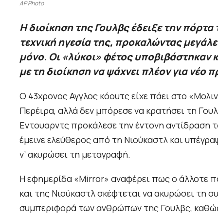
AP Photo
Η διοίκηση της Γουλβς έδειξε την πόρτα
τεχνική ηγεσία της, προκαλώντας μεγάλε
μόνο. Οι «λύκοι» φέτος υποβιβάστηκαν κ
με τη διοίκηση να ψάχνει πλέον για νέο 
Ο 43χρονος Αγγλος κόουτς είχε πάει στο «Μολι
Περέιρα, αλλά δεν μπόρεσε να κρατήσει τη Γου
Εντουαρντς προκάλεσε την έντονη αντίδραση το
έμεινε ελεύθερος από τη Νιούκαστλ και υπέγραψ
ν’ ακυρώσει τη μεταγραφή.
Η εφημερίδα «Mirror» αναφέρει πως ο άλλοτε 
και της Νιούκαστλ σκέφτεται να ακυρώσει τη 
συμπεριφορά των ανθρώπων της Γουλβς, καθώς 