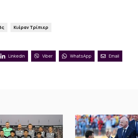
βς
Κιέραν Τρίπιερ
Linkedin
Viber
WhatsApp
Email