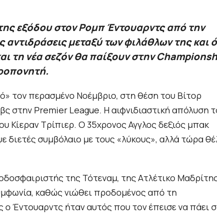
 της εξόδου στον Ρομπ Έντουαρντς από την
ς αντιδράσεις μεταξύ των φιλάθλων της και ό
αι τη νέα σεζόν θα παίξουν στην Championsh
προπονητή.
νό» τον περασμένο Νοέμβριο, στη θέση του Βίτορ
λβς στην Premier League. Η αιφνιδιαστική απόλυση τ
υ Κίεραν Τρίπιερ. Ο 35χρονος Αγγλος δεξιός μπακ
ε διετές συμβόλαιο με τους «λύκους», αλλά τώρα θέ
ποδοσφαιριστής της Τότεναμ, της Ατλέτικο Μαδρίτη
συμφωνία, καθώς νιώθει προδομένος από τη
ο Έντουαρντς ήταν αυτός που τον έπεισε να πάει 