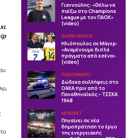
Γιαννούλης: «Θέλω να
παίξω στο Champions
League με τον ΠΑΟΚ»
(video)
χι
ip
SUPER LEAGUE
Ηλιόπουλος σε Μάγερ:
«Αναμένουμε διπλά
πράγματα από εσένα»
(video)
ου
ΠΟΔΟΣΦΑΙΡΟ
Δώδεκα συλλήψεις στο
λει
ΟΑΚΑ πριν από το
Παναθηναϊκός – ΤΣΣΚΑ
1948
ς
ΜΠΑΣΚΕΤ
Πηγαίνει σε νέα
δημοπράτηση το έργο
στο
της ενεργειακής