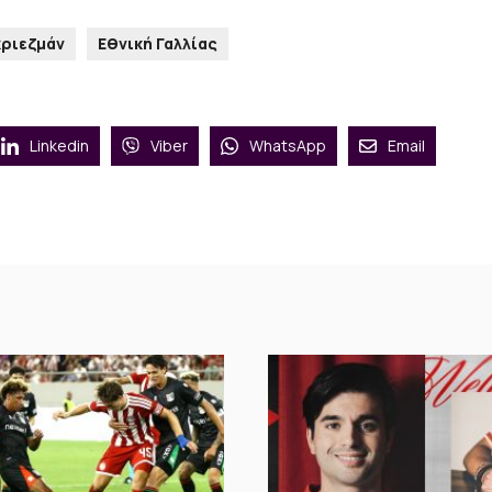
κριεζμάν
Εθνική Γαλλίας
Linkedin
Viber
WhatsApp
Email