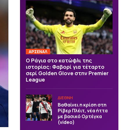
ΑΡΣΕΝΑΛ
Ο Ράγια στο κατώφλι της
ιστορίας: Φαβορί για τέταρτο
σερί Golden Glove στην Premier
League
ΔΙΕΘΝΗ
Βαθαίνει η κρίση στη
Ρίβερ Πλέιτ, νέα ήττα
με βασικό Ορτέγκα
(video)