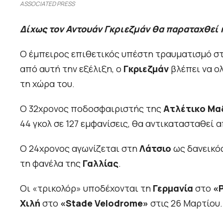
ASSOCIATED PRESS
Δίχως τον Αντουάν Γκριεζμάν θα παραταχθεί η 
Ο έμπειρος επιθετικός υπέστη τραυματισμό στ
από αυτή την εξέλιξη, ο
Γκριεζμάν
βλέπει να ο
τη χώρα του.
Ο 32χρονος ποδοσφαιριστής της
Ατλέτικο Μα
44 γκολ σε 127 εμφανίσεις, θα αντικατασταθεί 
Ο 24χρονος αγωνίζεται στη
Λάτσιο
ως δανεικό
τη φανέλα της
Γαλλίας
.
Οι «τρικολόρ» υποδέχονται τη
Γερμανία
στο
«P
Χιλή
στο
«Stade Velodrome»
στις 26 Μαρτίου.