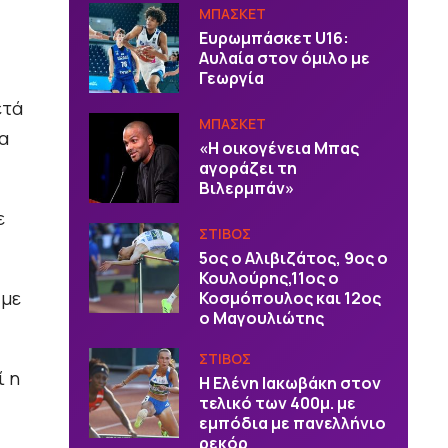
ΜΠΑΣΚΕΤ
Ευρωμπάσκετ U16:
Αυλαία στον όμιλο με
Γεωργία
ετά
ΜΠΑΣΚΕΤ
α
«Η οικογένεια Μπας
αγοράζει τη
Βιλερμπάν»
ε
ΣΤΙΒΟΣ
5ος ο Αλιβιζάτος, 9ος ο
Κουλούρης,11ος ο
 με
Κοσμόπουλος και 12ος
ο Μαγουλιώτης
ΣΤΙΒΟΣ
ί η
Η Ελένη Ιακωβάκη στον
τελικό των 400μ. με
εμπόδια με πανελλήνιο
ρεκόρ