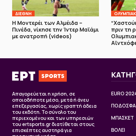
ΔΙΕΘΝΗ
ΟΛΥΜΠΙΑ
Η Μοντερέι των Αλμέιδα –
“Χαστούκ
Πινέδα, νίκησε την Ίντερ Μαϊάμι
πριν τη 
με ανατροπή (videos)
Ολυμπιακ
Αϊντχόφε
ΚΑΤΗΓ
EURO 202
Απαγορεύεται η χρήση, σε
οποιοδήποτε μέσο, μετά ή άνευ
ΠΟΔΟΣΦΑ
επεξεργασίας, χωρίς γραπτή άδεια
του εκδότη. Το σύνολο του
ΜΠΑΣΚΕΤ
περιεχομένου και των υπηρεσιών
του ertsports.gr διατίθεται στους
ΒOΛΕΙ
επισκέπτες αυστηρά για