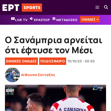
Μετάβαση
Μενού
σε
περιεχόμενο
ΟΜΑΔΕΣ
LIVE TV
ΕΡΑΣΠΟΡ
ΜΕΤΑΔΟΣΕΙΣ
Ο Σανάμπρια αρνείται
ότι έφτυσε τον Μέσι
ΕΘΝΙΚΈΣ ΟΜΆΔΕΣ
ΠΟΔΟΣΦΑΙΡΟ
15/10/23 - 00:50
Αίθουσα Σύνταξης