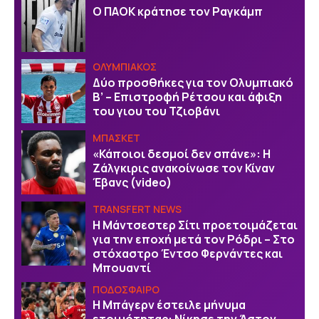
Ο ΠΑΟΚ κράτησε τον Ραγκάμπ
ΟΛΥΜΠΙΑΚΟΣ
Δύο προσθήκες για τον Ολυμπιακό
Β’ – Επιστροφή Ρέτσου και άφιξη
του γιου του Τζιοβάνι
ΜΠΑΣΚΕΤ
«Κάποιοι δεσμοί δεν σπάνε»: Η
Ζάλγκιρις ανακοίνωσε τον Κίναν
Έβανς (video)
TRANSFERT NEWS
Η Μάντσεστερ Σίτι προετοιμάζεται
για την εποχή μετά τον Ρόδρι – Στο
στόχαστρο Έντσο Φερνάντες και
Μπουαντί
ΠΟΔΟΣΦΑΙΡΟ
Η Μπάγερν έστειλε μήνυμα