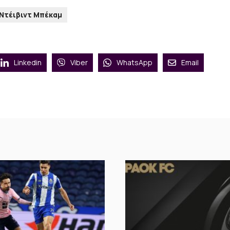
Ντέιβιντ Μπέκαμ
Linkedin
Viber
WhatsApp
Email