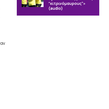
“κιτρινόμαυρους”»
(audio)
ς
s
ναν