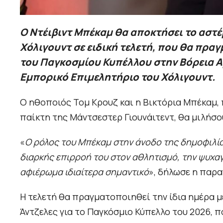
Ο Ντέιβιντ Μπέκαμ θα αποκτήσει το αστ
Χόλιγουντ σε ειδική τελετή, που θα πραγ
του Παγκοσμίου Κυπέλλου στην Βόρεια Α
Εμπορικό Επιμελητήριο του Χόλιγουντ.
Ο ηθοποιός Τομ Κρουζ και η Βικτόρια Μπέκαμ, 
παίκτη της Μάντσεστερ Γιουνάιτεντ, θα μιλήσου
«
Ο ρόλος του Μπέκαμ στην άνοδο της δημοφιλία
διαρκής επιρροή του στον αθλητισμό, την ψυχαγ
αφιέρωμα ιδιαίτερα σημαντικό
», δήλωσε η παρα
Η τελετή θα πραγματοποιηθεί την ίδια ημέρα 
Άντζελες για το Παγκόσμιο Κύπελλο του 2026, π