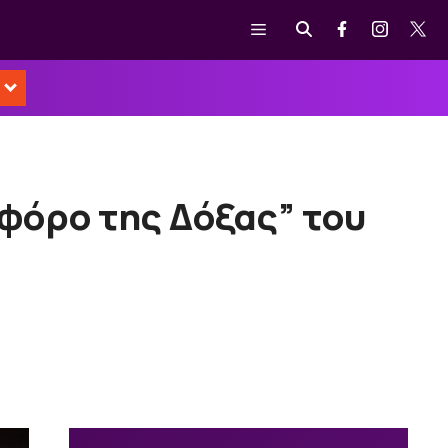
Μενού
ωφόρο της Δόξας” του