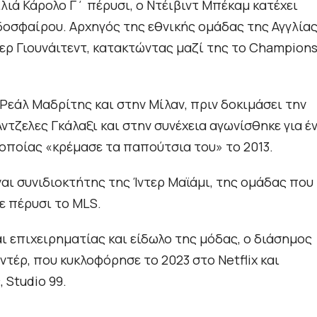
λιά Κάρολο Γ΄ πέρυσι, ο Ντέιβιντ Μπέκαμ κατέχει
δοσφαίρου. Αρχηγός της εθνικής ομάδας της Αγγλία
τερ Γιουνάιτεντ, κατακτώντας μαζί της το Champion
 Ρεάλ Μαδρίτης και στην Μίλαν, πριν δοκιμάσει την
ντζελες Γκάλαξι και στην συνέχεια αγωνίσθηκε για έ
ς οποίας «κρέμασε τα παπούτσια του» το 2013.
αι συνιδιοκτήτης της Ίντερ Μαϊάμι, της ομάδας που
σε πέρυσι το MLS.
 επιχειρηματίας και είδωλο της μόδας, ο διάσημος
ντέρ, που κυκλοφόρησε το 2023 στο Netflix και
 Studio 99.