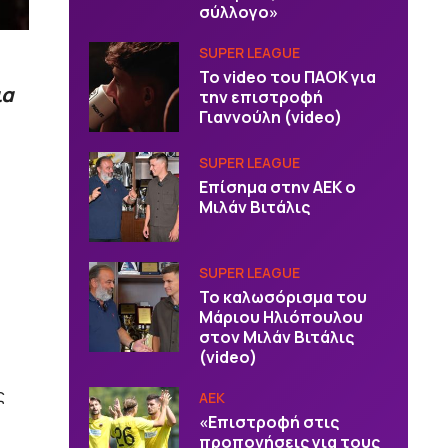
σύλλογο»
SUPER LEAGUE
Το video του ΠΑΟΚ για
ια
την επιστροφή
Γιαννούλη (video)
SUPER LEAGUE
Επίσημα στην ΑΕΚ ο
Μιλάν Βιτάλις
SUPER LEAGUE
Το καλωσόρισμα του
Μάριου Ηλιόπουλου
στον Μιλάν Βιτάλις
(video)
ς
ΑΕΚ
«Επιστροφή στις
προπονήσεις για τους