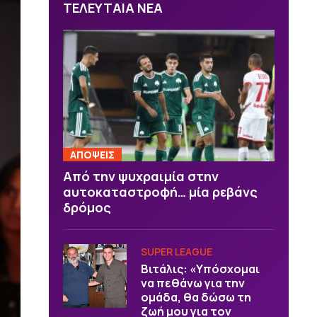
ΤΕΛΕΥΤΑΙΑ ΝΕΑ
ΑΠΟΨΕΙΣ
Από την ψυχραιμία στην
αυτοκαταστροφή… μία ρεβάνς
δρόμος
SUPER LEAGUE
Βιτάλις: «Υπόσχομαι
να πεθάνω για την
ομάδα, θα δώσω τη
ζωή μου για τον