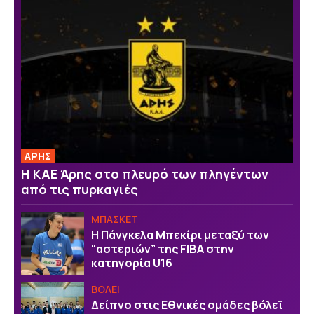
ΑΡΗΣ
Η ΚΑΕ Άρης στο πλευρό των πληγέντων
από τις πυρκαγιές
ΜΠΑΣΚΕΤ
H Πάνγκελα Μπεκίρι μεταξύ των
“αστεριών” της FIBA στην
κατηγορία U16
ΒOΛΕΙ
Δείπνο στις Εθνικές ομάδες βόλεϊ