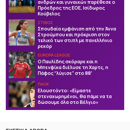
ανδρών και γυναικών παρέθεσε ο
Πρόεδρος της ΕΟΕ, Ισίδωρος
Κούβελος
ΣΤΙΒΟΣ
Σπουδαία εμφάνιση από την Άννα
Στρούμπου και πρόκριση στον
τελικό των στιπλ με πανελλήνιο
ρεκόρ
EUROPA LEAGUE
Ο Παυλίδης σκόραρε και η
Μπενφίκα διέλυσε τη Χαρτς, η
Πάφος “λύγισε” στο 88′
ΠΑΟΚ
Ελουστόντο: «Είμαστε
στεναχωρημένοι, θα πάμε να τα
δώσουμε όλα στο Βέλγιο»