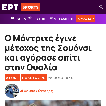
Μετάβαση
Μενού
σε
περιεχόμενο
ΟΜΑΔΕΣ
LIVE TV
ΕΡΑΣΠΟΡ
ΜΕΤΑΔΟΣΕΙΣ
Ο Μόντριτς έγινε
μέτοχος της Σουόνσι
και αγόρασε σπίτι
στην Ουαλία
ΔΙΕΘΝΉ
ΠΟΔΟΣΦΑΙΡΟ
28/05/25 - 07:00
Αίθουσα Σύνταξης