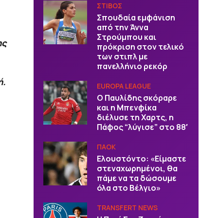
ΣΤΙΒΟΣ
Σπουδαία εμφάνιση
από την Άννα
Στρούμπου και
ης
πρόκριση στον τελικό
των στιπλ με
πανελλήνιο ρεκόρ
ή.
EUROPA LEAGUE
Ο Παυλίδης σκόραρε
και η Μπενφίκα
διέλυσε τη Χαρτς, η
Πάφος “λύγισε” στο 88′
ΠΑΟΚ
Ελουστόντο: «Είμαστε
στεναχωρημένοι, θα
πάμε να τα δώσουμε
όλα στο Βέλγιο»
TRANSFERT NEWS