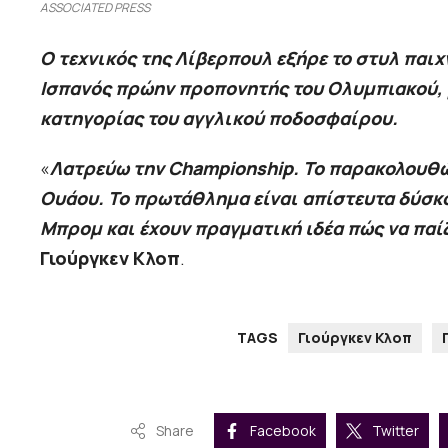
ASSOCIATED PRESS
Ο τεχνικός της Λίβερπουλ εξήρε το στυλ παιχ
Ισπανός πρώην προπονητής του Ολυμπιακού, 
κατηγορίας του αγγλικού ποδοσφαίρου.
«
Λατρεύω την Championship. Το παρακολουθώ σ
Ουάου. Το πρωτάθλημα είναι απίστευτα δύσκο
Μπρομ και έχουν πραγματική ιδέα πώς να πα
Γιούργκεν Κλοπ
.
TAGS
Γιούργκεν Κλοπ
Share
Facebook
Twitter