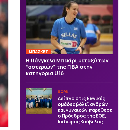
ΜΠΑΣΚΕΤ
H Πάνγκελα Μπεκίρι μεταξύ των
“αστεριών” της FIBA στην
κατηγορία U16
ΒOΛΕΙ
Δείπνο στις Εθνικές
ομάδες βόλεϊ ανδρών
και γυναικών παρέθεσε
ο Πρόεδρος της ΕΟΕ,
Ισίδωρος Κούβελος