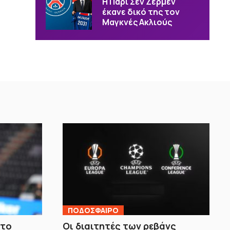
Η Παρί Σεν Ζερμέν
έκανε δικό της τον
Μαγκνές Ακλιούς
ΠΟΔΟΣΦΑΙΡΟ
 το
Οι διαιτητές των ρεβάνς