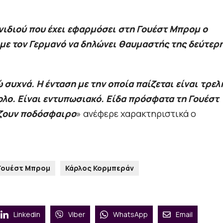
νιδιού που έχει εφαρμόσει στη Γουέστ Μπρομ ο
με τον Γερμανό να δηλώνει θαυμαστής της δεύτερ
υχνά. Η ένταση με την οποία παίζεται είναι τρελ
λο. Είναι εντυπωσιακό. Είδα πρόσφατα τη Γουέστ
ίζουν ποδόσφαιρο
» ανέφερε χαρακτηριστικά ο
Γουέστ Μπρομ
Κάρλος Κορμπεράν
Linkedin
Viber
WhatsApp
Email