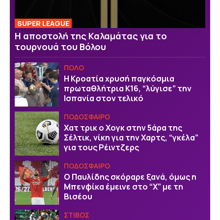
SUPER LEAGUE
Η αποστολή της Καλαμάτας για το
τουρνουά του Βόλου
ΠΟΛΟ
Η Κροατία χρυσή παγκόσμια
πρωταθλήτρια Κ16, “λύγισε” την
Ισπανία στον τελικό
ΠΟΔΟΣΦΑΙΡΟ
Χατ τρικ ο Χογκ στην 5άρα της
Σέλτικ, νίκη για την Χαρτς, “γκέλα”
για τους Ρέιντζερς
ΠΟΔΟΣΦΑΙΡΟ
Ο Παυλίδης σκόραρε ξανά, όμως η
Μπενφίκα έμεινε στο “Χ” με τη
Βισέου
ΣΤΙΒΟΣ