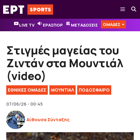
Μετάβαση
Μενού
σε
περιεχόμενο
ΟΜΑΔΕΣ
LIVE TV
ΕΡΑΣΠΟΡ
ΜΕΤΑΔΟΣΕΙΣ
Στιγμές μαγείας του
Ζιντάν στα Μουντιάλ
(video)
ΕΘΝΙΚΈΣ ΟΜΆΔΕΣ
ΜΟΥΝΤΙΑΛ
ΠΟΔΟΣΦΑΙΡΟ
07/06/26 - 00:45
Αίθουσα Σύνταξης