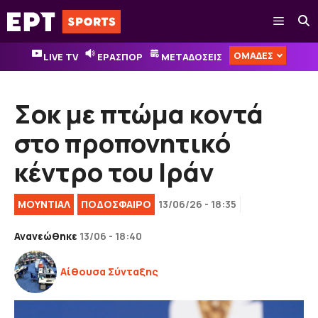
Μετάβαση
Μενού
σε
περιεχόμενο
ΟΜΑΔΕΣ
LIVE TV
ΕΡΑΣΠΟΡ
ΜΕΤΑΔΟΣΕΙΣ
Σοκ με πτώμα κοντά
στο προπονητικό
κέντρο του Ιράν
ΜΟΥΝΤΙΑΛ
ΠΟΔΟΣΦΑΙΡΟ
13/06/26 - 18:35
Ανανεώθηκε
13/06 - 18:40
Αίθουσα Σύνταξης