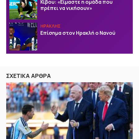
Κίβου: «Είμαστε η ομάδα που
πρέπει να νικήσουν»
ΗΡΑΚΛΗΣ
Επίσημα στον Ηρακλή ο Νανού
ΣΧΕΤΙΚΑ ΑΡΘΡΑ