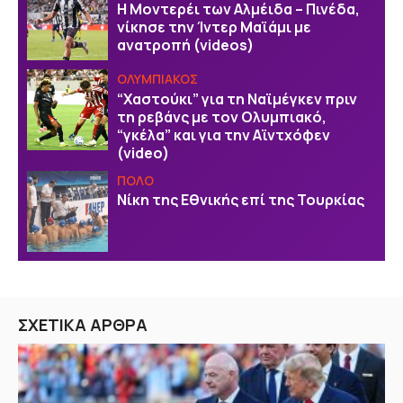
Η Μοντερέι των Αλμέιδα – Πινέδα,
νίκησε την Ίντερ Μαϊάμι με
ανατροπή (videos)
ΟΛΥΜΠΙΑΚΟΣ
“Χαστούκι” για τη Ναϊμέγκεν πριν
τη ρεβάνς με τον Ολυμπιακό,
“γκέλα” και για την Αϊντχόφεν
(video)
ΠΟΛΟ
Νίκη της Εθνικής επί της Τουρκίας
ΣΧΕΤΙΚΑ ΑΡΘΡΑ