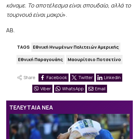
κάναμε. Το αποτέλεσμα είναι σπουδαίο, αλλά το
τουρνουά είναι μακρύ
».
ΑΒ.
TAGS
Εθνική Ηνωμένων Πολιτειών Αμερικής
Εθνική Παραγουάης
Μαουρίτσιο Ποτσετίνο
Share
Facebook
Twitter
Linkedin
Viber
WhatsApp
Email
ΤΕΛΕΥΤΑΙΑ ΝΕΑ