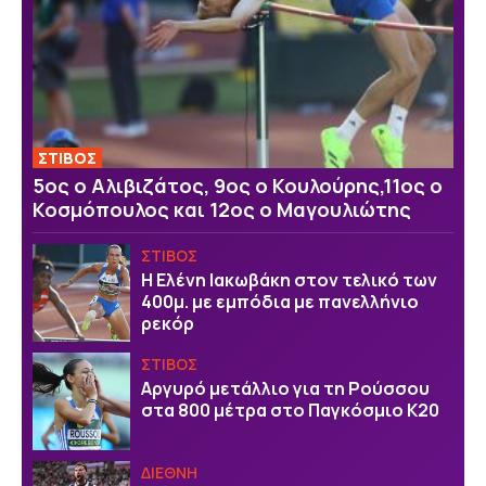
ΣΤΙΒΟΣ
5ος ο Αλιβιζάτος, 9ος ο Κουλούρης,11ος ο
Κοσμόπουλος και 12ος ο Μαγουλιώτης
ΣΤΙΒΟΣ
Η Ελένη Ιακωβάκη στον τελικό των
400μ. με εμπόδια με πανελλήνιο
ρεκόρ
ΣΤΙΒΟΣ
Αργυρό μετάλλιο για τη Ρούσσου
στα 800 μέτρα στο Παγκόσμιο Κ20
ΔΙΕΘΝΗ