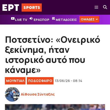
Μετάβαση
Μενού
σε
περιεχόμενο
ΟΜΑΔΕΣ
LIVE TV
ΕΡΑΣΠΟΡ
ΜΕΤΑΔΟΣΕΙΣ
Ποτσετίνο: «Ονειρικό
ξεκίνημα, ήταν
ιστορικό αυτό που
κάναμε»
ΜΟΥΝΤΙΑΛ
ΠΟΔΟΣΦΑΙΡΟ
13/06/26 - 08:14
Αίθουσα Σύνταξης